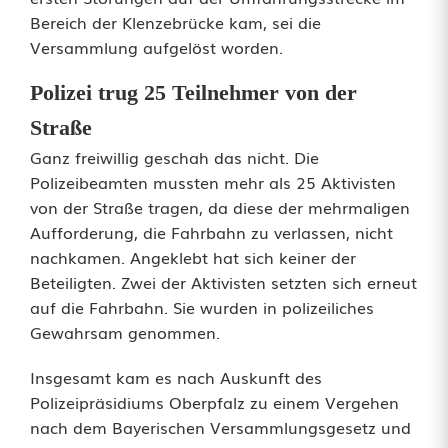
Bereich der Klenzebrücke kam, sei die
:
Versammlung aufgelöst worden.
K
Polizei trug 25 Teilnehmer von der
l
Straße
i
Ganz freiwillig geschah das nicht. Die
Polizeibeamten mussten mehr als 25 Aktivisten
m
von der Straße tragen, da diese der mehrmaligen
a
Aufforderung, die Fahrbahn zu verlassen, nicht
nachkamen. Angeklebt hat sich keiner der
a
Beteiligten. Zwei der Aktivisten setzten sich erneut
k
auf die Fahrbahn. Sie wurden in polizeiliches
Gewahrsam genommen.
t
i
Insgesamt kam es nach Auskunft des
Polizeipräsidiums Oberpfalz zu einem Vergehen
v
nach dem Bayerischen Versammlungsgesetz und