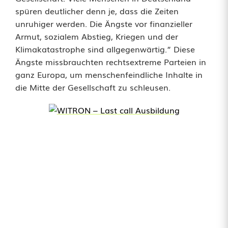
r
spüren deutlicher denn je, dass die Zeiten
unruhiger werden. Die Ängste vor finanzieller
e
Armut, sozialem Abstieg, Kriegen und der
n
Klimakatastrophe sind allgegenwärtig.” Diese
Ängste missbrauchten rechtsextreme Parteien in
S
ganz Europa, um menschenfeindliche Inhalte in
t
die Mitte der Gesellschaft zu schleusen.
r
a
ß
e
n
i
n