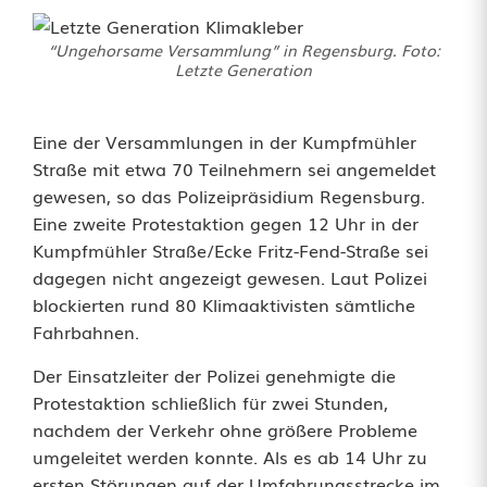
O
“Ungehorsame Versammlung” in Regensburg. Foto:
h
Letzte Generation
n
Eine der Versammlungen in der Kumpfmühler
e
Straße mit etwa 70 Teilnehmern sei angemeldet
A
gewesen, so das Polizeipräsidium Regensburg.
Eine zweite Protestaktion gegen 12 Uhr in der
n
Kumpfmühler Straße/Ecke Fritz-Fend-Straße sei
k
dagegen nicht angezeigt gewesen. Laut Polizei
blockierten rund 80 Klimaaktivisten sämtliche
l
Fahrbahnen.
e
Der Einsatzleiter der Polizei genehmigte die
b
Protestaktion schließlich für zwei Stunden,
nachdem der Verkehr ohne größere Probleme
e
umgeleitet werden konnte. Als es ab 14 Uhr zu
n
ersten Störungen auf der Umfahrungsstrecke im