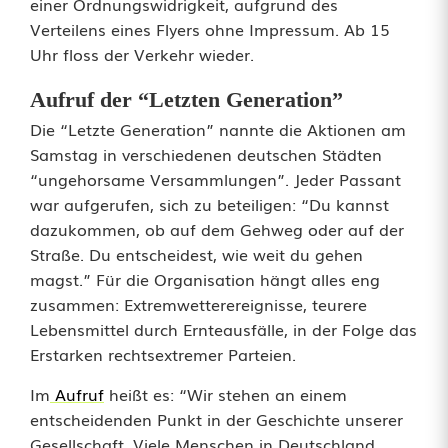
i
einer Ordnungswidrigkeit, aufgrund des
Verteilens eines Flyers ohne Impressum. Ab 15
s
Uhr floss der Verkehr wieder.
t
Aufruf der “Letzten Generation”
e
Die “Letzte Generation” nannte die Aktionen am
n
Samstag in verschiedenen deutschen Städten
“ungehorsame Versammlungen”. Jeder Passant
b
war aufgerufen, sich zu beteiligen: “Du kannst
dazukommen, ob auf dem Gehweg oder auf der
l
Straße. Du entscheidest, wie weit du gehen
o
magst.” Für die Organisation hängt alles eng
zusammen: Extremwetterereignisse, teurere
c
Lebensmittel durch Ernteausfälle, in der Folge das
k
Erstarken rechtsextremer Parteien.
i
Im
Aufruf
heißt es: “Wir stehen an einem
entscheidenden Punkt in der Geschichte unserer
e
Gesellschaft. Viele Menschen in Deutschland