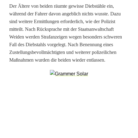
n
Der Ältere von beiden räumte gewisse Diebstähle ein,
während der Fahrer davon angeblich nichts wusste. Dazu
i
sind weitere Ermittlungen erforderlich, wie der Polizist
m
mitteilt. Nach Rücksprache mit der Staatsanwaltschaft
Weiden werden Strafanzeigen wegen besonders schweren
m
Fall des Diebstahls vorgelegt. Nach Benennung eines
t
Zustellungsbevollmächtigten und weiterer polizeilichen
Maßnahmen wurden die beiden wieder entlassen.
T
ä
t
e
r
u
n