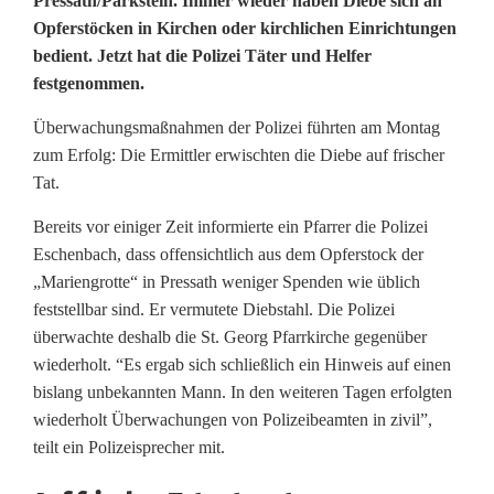
O
Pressath/Parkstein. Immer wieder haben Diebe sich an
Opferstöcken in Kirchen oder kirchlichen Einrichtungen
p
bedient. Jetzt hat die Polizei Täter und Helfer
festgenommen.
f
e
Überwachungsmaßnahmen der Polizei führten am Montag
zum Erfolg: Die Ermittler erwischten die Diebe auf frischer
r
Tat.
s
Bereits vor einiger Zeit informierte ein Pfarrer die Polizei
t
Eschenbach, dass offensichtlich aus dem Opferstock der
„Mariengrotte“ in Pressath weniger Spenden wie üblich
o
feststellbar sind. Er vermutete Diebstahl. Die Polizei
c
überwachte deshalb die St. Georg Pfarrkirche gegenüber
wiederholt. “Es ergab sich schließlich ein Hinweis auf einen
k
bislang unbekannten Mann. In den weiteren Tagen erfolgten
-
wiederholt Überwachungen von Polizeibeamten in zivil”,
teilt ein Polizeisprecher mit.
D