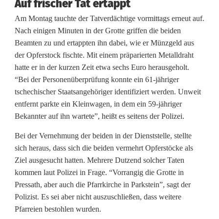
Auf frischer Tat ertappt
i
Am Montag tauchte der Tatverdächtige vormittags erneut auf.
e
Nach einigen Minuten in der Grotte griffen die beiden
b
Beamten zu und ertappten ihn dabei, wie er Münzgeld aus
der Opferstock fischte. Mit einem präparierten Metalldraht
e
hatte er in der kurzen Zeit etwa sechs Euro herausgeholt.
:
“Bei der Personenüberprüfung konnte ein 61-jähriger
tschechischer Staatsangehöriger identifiziert werden. Unweit
P
entfernt parkte ein Kleinwagen, in dem ein 59-jähriger
o
Bekannter auf ihn wartete”, heißt es seitens der Polizei.
l
Bei der Vernehmung der beiden in der Dienststelle, stellte
sich heraus, dass sich die beiden vermehrt Opferstöcke als
i
Ziel ausgesucht hatten. Mehrere Dutzend solcher Taten
z
kommen laut Polizei in Frage. “Vorrangig die Grotte in
Pressath, aber auch die Pfarrkirche in Parkstein”, sagt der
e
Polizist. Es sei aber nicht auszuschließen, dass weitere
i
Pfarreien bestohlen wurden.