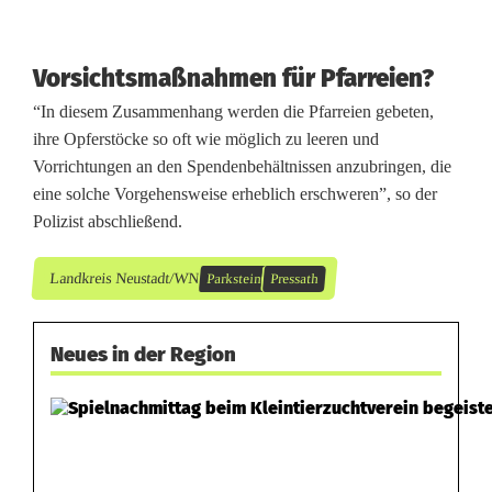
d
H
Vorsichtsmaßnahmen für Pfarreien?
e
“In diesem Zusammenhang werden die Pfarreien gebeten,
ihre Opferstöcke so oft wie möglich zu leeren und
l
Vorrichtungen an den Spendenbehältnissen anzubringen, die
f
eine solche Vorgehensweise erheblich erschweren”, so der
Polizist abschließend.
e
r
Landkreis Neustadt/WN
Parkstein
Pressath
f
Neues in der Region
e
s
t