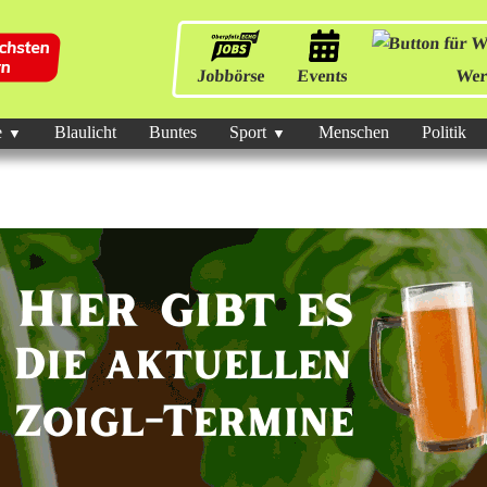
Jobbörse
Events
Wer
e
Blaulicht
Buntes
Sport
Menschen
Politik