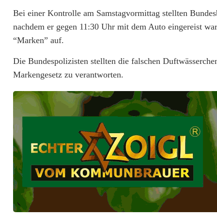
Bei einer Kontrolle am Samstagvormittag stellten Bundes
n
nachdem er gegen 11:30 Uhr mit dem Auto eingereist war. 
d
“Marken” auf.
e
Die Bundespolizisten stellten die falschen Duftwässerche
s
Markengesetz zu verantworten.
p
o
l
i
z
e
i