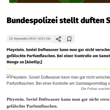
Bundespolizei stellt duften
24. September 2019, 14:01 Uhr
Pleystein. Soviel Duftwasser kann man gar nicht versch
gefälschte Parfumflaschen. Bei einer Kontrolle am Sams
Menge an [&hellip;]
Die Polizei machte
B
Pleystein. Soviel Duftwasser kann man gar nicht ver
gefälschte Parfumflaschen.
u