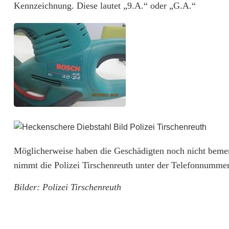
Kennzeichnung. Diese lautet „9.A.“ oder „G.A.“
l
l
t
D
i
e
b
e
Möglicherweise haben die Geschädigten noch nicht bemer
nimmt die Polizei Tirschenreuth unter der Telefonnumme
s
Bilder: Polizei Tirschenreuth
g
u
t