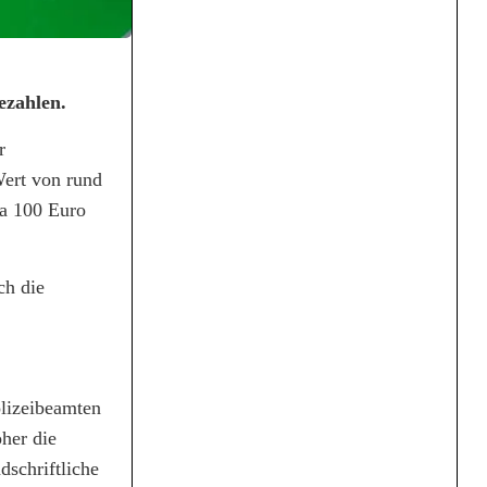
ezahlen.
r
Wert von rund
wa 100 Euro
ch die
olizeibeamten
oher die
dschriftliche