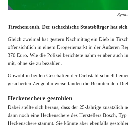
Symbol
P
Tirschenreuth. Der tschechische Staatsbürger hat sic
o
Gleich zweimal hat gestern Nachmittag ein Dieb in Tirsc
offensichtlich in einem Drogeriemarkt in der Äußeren Re
l
370 Euro. Wie die Polizei berichtete nahm er aber auch
i
mit, ohne sie zu bezahlen.
z
Obwohl in beiden Geschäften der Diebstahl schnell beme
e
gesicherten Zeugenhinweise fanden die Beamten den Dieb 
i
Heckenschere gestohlen
s
Dabei stellte sich heraus, dass der 25-Jährige zusätzlich
t
dann noch eine Heckenschere des Herstellers Bosch, Typ A
Heckenschere stammt. Sie könnte aber ebenfalls gestohlen 
e