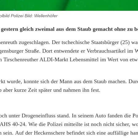
bild Polizei Bild: Wellenhöfer
h gestern gleich zweimal aus dem Staub gemacht ohne zu b
henreuth zugeschlagen. Der tschechische Staatsbürger (25) wa
gensburger Straße. Dort entwendete er Verbrauchsartikel im 
 im Tirschenreuther ALDI-Markt Lebensmittel im Wert von et
rkt wurde, konnte sich der Mann aus dem Staub machen. Dur
aber kurze Zeit später und nahmen ihn fest.
 noch unter Drogeneinfluss stand. In seinem Auto fanden die P
HS 40-24. Wie die Polizei mitteilte ist noch nicht sicher, w
sein. Auf der Heckenschere befindet sich eine auffällige han