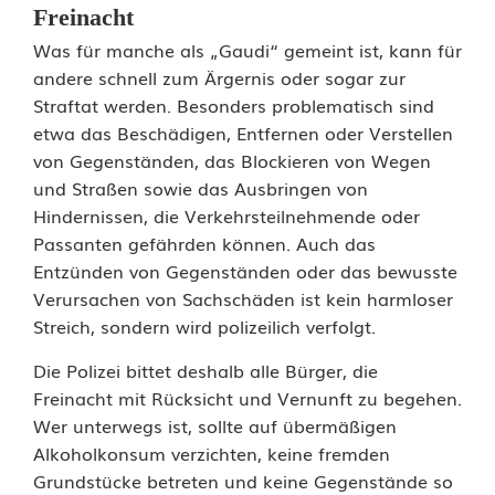
i
Freinacht
Was für manche als „Gaudi“ gemeint ist, kann für
w
andere schnell zum Ärgernis oder sogar zur
a
Straftat werden. Besonders problematisch sind
etwa das Beschädigen, Entfernen oder Verstellen
r
von Gegenständen, das Blockieren von Wegen
n
und Straßen sowie das Ausbringen von
Hindernissen, die Verkehrsteilnehmende oder
t
Passanten gefährden können. Auch das
v
Entzünden von Gegenständen oder das bewusste
Verursachen von Sachschäden ist kein harmloser
o
Streich, sondern wird polizeilich verfolgt.
r
Die Polizei bittet deshalb alle Bürger, die
g
Freinacht mit Rücksicht und Vernunft zu begehen.
Wer unterwegs ist, sollte auf übermäßigen
e
Alkoholkonsum verzichten, keine fremden
f
Grundstücke betreten und keine Gegenstände so