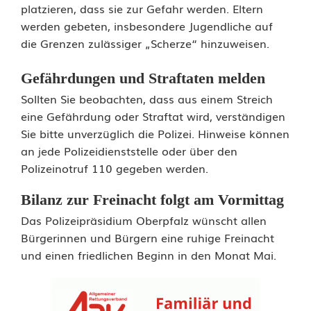
platzieren, dass sie zur Gefahr werden. Eltern
ä
werden gebeten, insbesondere Jugendliche auf
h
die Grenzen zulässiger „Scherze“ hinzuweisen.
r
Gefährdungen und Straftaten melden
l
Sollten Sie beobachten, dass aus einem Streich
eine Gefährdung oder Straftat wird, verständigen
i
Sie bitte unverzüglich die Polizei. Hinweise können
c
an jede Polizeidienststelle oder über den
Polizeinotruf 110 gegeben werden.
h
e
Bilanz zur Freinacht folgt am Vormittag
Das Polizeipräsidium Oberpfalz wünscht allen
n
Bürgerinnen und Bürgern eine ruhige Freinacht
S
und einen friedlichen Beginn in den Monat Mai.
t
r