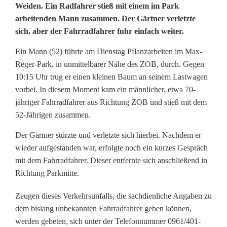
R
Weiden. Ein Radfahrer stieß mit einem im Park
arbeitenden Mann zusammen. Der Gärtner verletzte
a
sich, aber der Fahrradfahrer fuhr einfach weiter.
d
Ein Mann (52) führte am Dienstag Pflanzarbeiten im Max-
f
Reger-Park, in unmittelbarer Nähe des ZOB, durch. Gegen
10:15 Uhr trug er einen kleinen Baum an seinem Lastwagen
a
vorbei. In diesem Moment kam ein männlicher, etwa 70-
h
jähriger Fahrradfahrer aus Richtung ZOB und stieß mit dem
52-Jährigen zusammen.
r
Der Gärtner stürzte und verletzte sich hierbei. Nachdem er
e
wieder aufgestanden war, erfolgte noch ein kurzes Gespräch
r
mit dem Fahrradfahrer. Dieser entfernte sich anschließend in
Richtung Parkmitte.
s
Zeugen dieses Verkehrsunfalls, die sachdienliche Angaben zu
t
dem bislang unbekannten Fahrradfahrer geben können,
ö
werden gebeten, sich unter der Telefonnummer 0961/401-