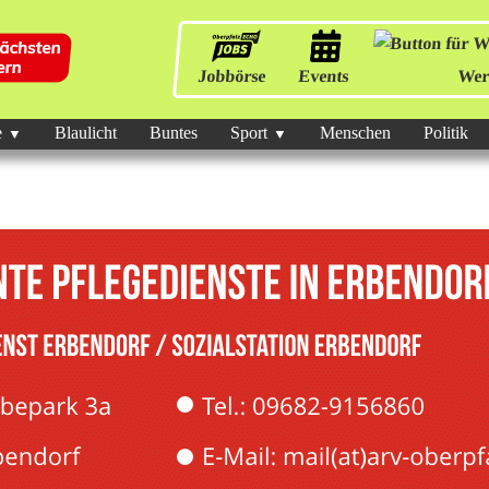
Jobbörse
Events
Wer
e
Blaulicht
Buntes
Sport
Menschen
Politik