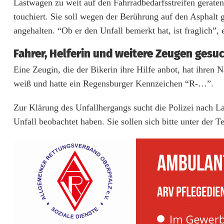
Lastwagen zu weit auf den Fahrradbedarfsstreifen geraten 
l
touchiert. Sie soll wegen der Berührung auf den Asphalt g
e
angehalten. “Ob er den Unfall bemerkt hat, ist fraglich”, e
r
Fahrer, Helferin und weitere Zeugen gesu
i
Eine Zeugin, die der Bikerin ihre Hilfe anbot, hat ihren
weiß und hatte ein Regensburger Kennzeichen “R-…”.
n
(
Zur Klärung des Unfallhergangs sucht die Polizei nach L
Unfall beobachtet haben. Sie sollen sich bitte unter der
1
7
)
s
t
ü