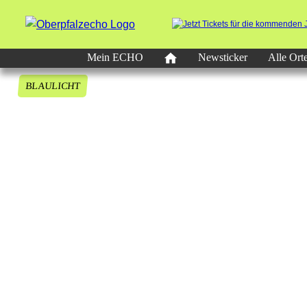
Mein ECHO
Newsticker
Alle Ort
BLAULICHT