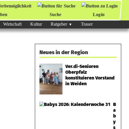
ben
Suche
Login
Wirtschaft
Kultur
Ratgeber
Trauer
Neues in der Region
Ver.di-Senioren
Oberpfalz
konstituieren Vorstand
in Weiden
B
a
b
y
s