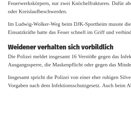
i
Feuerwerkskörpern, nur zwei Knöchelfrakturen. Dafür aber 
g
oder Kreislaufbeschwerden.
e
Im Ludwig-Wolker-Weg beim DJK-Sportheim musste die F
Einsatzkräfte hatte das Feuer schnell im Griff und verhi
S
i
Weidener verhalten sich vorbildlich
l
Die Polizei meldet insgesamt 16 Verstöße gegen das Infek
Ausgangssperre, die Maskenpflicht oder gegen das Mindes
v
e
Insgesamt spricht die Polizei von einer eher ruhigen Silv
Vorgaben nach dem Infektionsschutzgesetz. Auch beim A
s
t
e
r