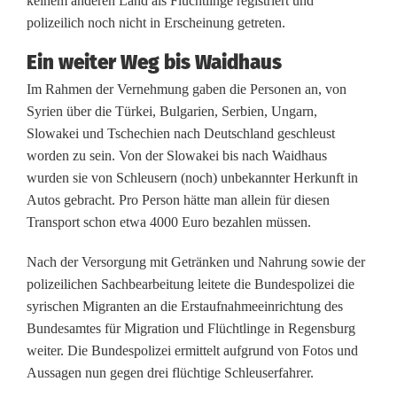
keinem anderen Land als Flüchtlinge registriert und
e
polizeilich noch nicht in Erscheinung getreten.
t
Ein weiter Weg bis Waidhaus
z
Im Rahmen der Vernehmung gaben die Personen an, von
Syrien über die Türkei, Bulgarien, Serbien, Ungarn,
e
Slowakei und Tschechien nach Deutschland geschleust
n
worden zu sein. Von der Slowakei bis nach Waidhaus
wurden sie von Schleusern (noch) unbekannter Herkunft in
M
Autos gebracht. Pro Person hätte man allein für diesen
Transport schon etwa 4000 Euro bezahlen müssen.
i
g
Nach der Versorgung mit Getränken und Nahrung sowie der
polizeilichen Sachbearbeitung leitete die Bundespolizei die
r
syrischen Migranten an die Erstaufnahmeeinrichtung des
a
Bundesamtes für Migration und Flüchtlinge in Regensburg
weiter. Die Bundespolizei ermittelt aufgrund von Fotos und
n
Aussagen nun gegen drei flüchtige Schleuserfahrer.
t