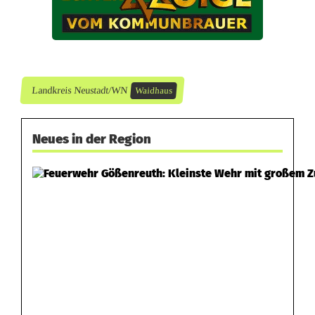
s
a
u
s
Landkreis Neustadt/WN
Waidhaus
Neues in der Region