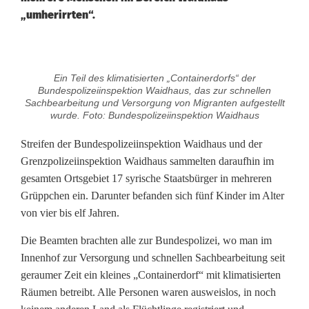
„umherirrten“.
S
Ein Teil des klimatisierten „Containerdorfs“ der
c
Bundespolizeiinspektion Waidhaus, das zur schnellen
Sachbearbeitung und Versorgung von Migranten aufgestellt
h
wurde. Foto: Bundespolizeiinspektion Waidhaus
l
Streifen der Bundespolizeiinspektion Waidhaus und der
Grenzpolizeiinspektion Waidhaus sammelten daraufhin im
e
gesamten Ortsgebiet 17 syrische Staatsbürger in mehreren
u
Grüppchen ein. Darunter befanden sich fünf Kinder im Alter
von vier bis elf Jahren.
s
Die Beamten brachten alle zur Bundespolizei, wo man im
e
Innenhof zur Versorgung und schnellen Sachbearbeitung seit
r
geraumer Zeit ein kleines „Containerdorf“ mit klimatisierten
Räumen betreibt. Alle Personen waren ausweislos, in noch
s