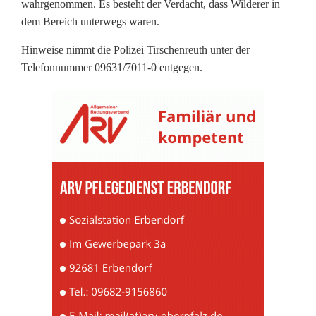
wahrgenommen. Es besteht der Verdacht, dass Wilderer in
s
dem Bereich unterwegs waren.
e
Hinweise nimmt die Polizei Tirschenreuth unter der
Telefonnummer 09631/7011-0 entgegen.
i
m
W
a
l
d
:
P
o