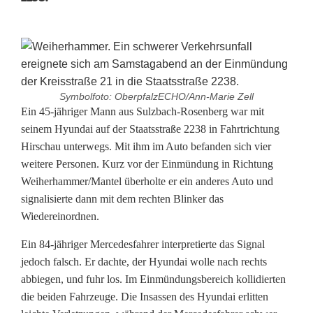
Symbolfoto: OberpfalzECHO/Ann-Marie Zell
S
Ein 45-jähriger Mann aus Sulzbach-Rosenberg war mit
seinem Hyundai auf der Staatsstraße 2238 in Fahrtrichtung
c
Hirschau unterwegs. Mit ihm im Auto befanden sich vier
weitere Personen. Kurz vor der Einmündung in Richtung
h
Weiherhammer/Mantel überholte er ein anderes Auto und
w
signalisierte dann mit dem rechten Blinker das
Wiedereinordnen.
e
r
Ein 84-jähriger Mercedesfahrer interpretierte das Signal
jedoch falsch. Er dachte, der Hyundai wolle nach rechts
e
abbiegen, und fuhr los. Im Einmündungsbereich kollidierten
die beiden Fahrzeuge. Die Insassen des Hyundai erlitten
U