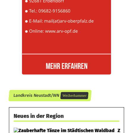
t
a
d
t
f
o
r
d
Landkreis Neustadt/WN
Weiherhammer
e
r
Neues in der Region
n
Z
V