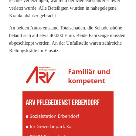
leichte Verletzungen, während der Mercedesfahrer schwer
n
verletzt wurde. Alle Beteiligten wurden in nahegelegene
Krankenhäuser gebracht.
f
ä
An beiden Autos entstand Totalschaden, die Schadenshöhe
beläuft sich auf etwa 40.000 Euro. Beide Fahrzeuge mussten
l
abgeschleppt werden. An der Unfallstelle waren zahlreiche
Rettungskräfte im Einsatz.
l
e
i
n
N
e
u
s