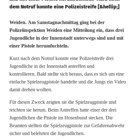
dem Notruf konnte eine Polizeistreife [&hellip;]
S
Weiden. Am Samstagnachmittag ging bei der
Polizeiinspektion Weiden eine Mitteilung ein, dass drei
p
Jugendliche in der Innenstadt unterwegs sind und mit
einer Pistole herumfuchteln.
i
e
Kurz nach dem Notruf konnte eine Polizeistreife drei
Jugendliche in der Innenstadt antreffen und
l
kontrollieren. Bald stellte sich heraus, dass es sich um eine
z
einfache Spielzeugpistole handelte und die Jungs ein Video
damit drehen wollten.
e
Für diesen Zweck zeigten sie die Spielzeugpistole und
u
reichten sie herum. Beim Antreffen hatte einer der drei
g
Jugendlichen die Pistole im Hosenbund stecken. Die
Beamten stellten die Spielzeugpistole zur Gefahrenabwehr
p
sicher und belehrten die Jugendlichen.