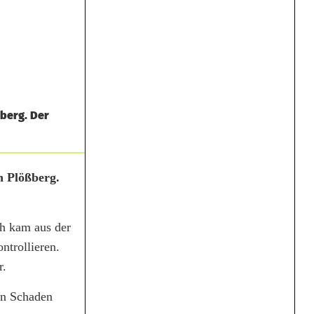
ßberg. Der
n Plößberg.
th kam aus der
ntrollieren.
r.
nen Schaden