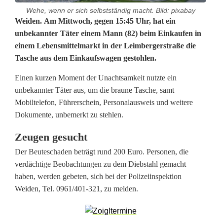
Wehe, wenn er sich selbstständig macht. Bild: pixabay
T
Weiden. Am Mittwoch, gegen 15:45 Uhr, hat ein
unbekannter Täter einem Mann (82) beim Einkaufen in
a
einem Lebensmittelmarkt in der Leimbergerstraße die
Tasche aus dem Einkaufswagen gestohlen.
s
c
Einen kurzen Moment der Unachtsamkeit nutzte ein
unbekannter Täter aus, um die braune Tasche, samt
h
Mobiltelefon, Führerschein, Personalausweis und weitere
e
Dokumente, unbemerkt zu stehlen.
a
Zeugen gesucht
Der Beuteschaden beträgt rund 200 Euro. Personen, die
u
verdächtige Beobachtungen zu dem Diebstahl gemacht
s
haben, werden gebeten, sich bei der Polizeiinspektion
Weiden, Tel. 0961/401-321, zu melden.
E
i