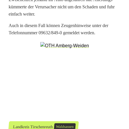
n
kümmerte der Verursacher nicht um den Schaden und fuhr
einfach weiter.
d
Auch in diesem Fall können Zeugenhinweise unter der
P
Telefonnummer 09632/849-0 gemeldet werden.
a
r
k
r
e
m
p
l
e
Landkreis Tirschenreuth
Waldsassen