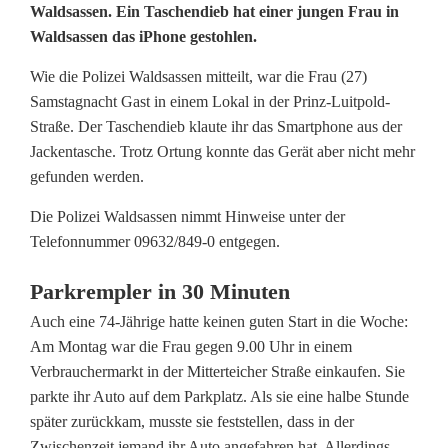
T
Waldsassen. Ein Taschendieb hat einer jungen Frau in
Waldsassen das iPhone gestohlen.
a
Wie die Polizei Waldsassen mitteilt, war die Frau (27)
s
Samstagnacht Gast in einem Lokal in der Prinz-Luitpold-
c
Straße. Der Taschendieb klaute ihr das Smartphone aus der
Jackentasche. Trotz Ortung konnte das Gerät aber nicht mehr
h
gefunden werden.
e
Die Polizei Waldsassen nimmt Hinweise unter der
n
Telefonnummer 09632/849-0 entgegen.
d
Parkrempler in 30 Minuten
i
Auch eine 74-Jährige hatte keinen guten Start in die Woche:
Am Montag war die Frau gegen 9.00 Uhr in einem
e
Verbrauchermarkt in der Mitterteicher Straße einkaufen. Sie
b
parkte ihr Auto auf dem Parkplatz. Als sie eine halbe Stunde
später zurückkam, musste sie feststellen, dass in der
u
Zwischenzeit jemand ihr Auto angefahren hat. Allerdings