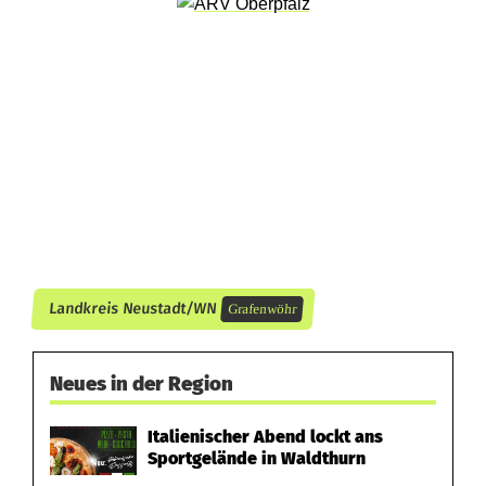
n
t
e
r
D
r
o
g
Landkreis Neustadt/WN
Grafenwöhr
e
Neues in der Region
n
m
Italienischer Abend lockt ans
Sportgelände in Waldthurn
i