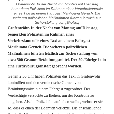
Grafenwöhr. In der Nacht von Montag auf Dienstag
bemerkten Polizisten im Rahmen einer Verkehrskontrolle
eines Taxi an einem Fahrgast Marihuana Geruch. Die
weiteren polizeilichen Maßnahmen führten letztlich zur
Sicherstellung von [&hellip;]
T
Grafenwöhr. In der Nacht von Montag auf Dienstag
bemerkten Polizisten im Rahmen einer
a
Verkehrskontrolle eines Taxi an einem Fahrgast
Marihuana Geruch. Die weiteren polizeilichen
x
Maßnahmen führten letztlich zur Sicherstellung von
i
etwa 500 Gramm Betäubungsmittel. Der 29-Jährige ist in
eine Justizvollzugsanstalt gebracht worden.
f
a
Gegen 2:30 Uhr haben Polizisten das Taxi in Grafenwöhr
kontrolliert und den verräterische Geruch von
h
Betäubungsmitteln einem Fahrgast zugeordnet. Der
Verdächtige versuchte zu fliehen, um der Kontrolle zu
r
entgehen. Als die Polizei ihn aufhalten wollte, wehrte er sich
t
so, dass er einen der Beamten verletzte. Die anschließende