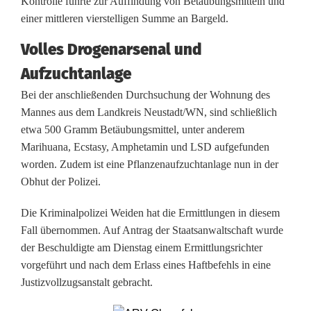
Kontrolle führte zur Auffindung von Betäubungsmitteln und
m
einer mittleren vierstelligen Summe an Bargeld.
i
Volles Drogenarsenal und
t
Aufzuchtanlage
F
Bei der anschließenden Durchsuchung der Wohnung des
o
Mannes aus dem Landkreis Neustadt/WN, sind schließlich
etwa 500 Gramm Betäubungsmittel, unter anderem
l
Marihuana, Ecstasy, Amphetamin und LSD aufgefunden
g
worden. Zudem ist eine Pflanzenaufzuchtanlage nun in der
Obhut der Polizei.
e
Die Kriminalpolizei Weiden hat die Ermittlungen in diesem
n
Fall übernommen. Auf Antrag der Staatsanwaltschaft wurde
:
der Beschuldigte am Dienstag einem Ermittlungsrichter
vorgeführt und nach dem Erlass eines Haftbefehls in eine
B
Justizvollzugsanstalt gebracht.
u