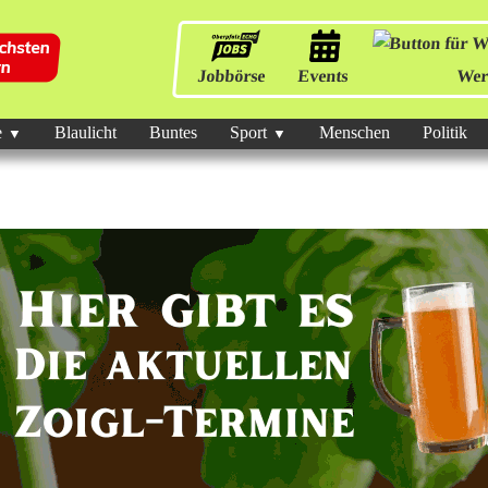
Jobbörse
Events
Wer
e
Blaulicht
Buntes
Sport
Menschen
Politik