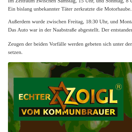
Im Zeitraum zwischen Samstag, 15 Uhr, und Sonntag, 8 U
b
Ein bislang unbekannter Täter zerkratzte die Motorhaube
e
Außerdem wurde zwischen Freitag, 18:30 Uhr, und Montag
k
Das Auto war in der Naabstraße abgestellt. Der entstand
a
Zeugen der beiden Vorfälle werden gebeten sich unter d
n
setzen.
n
t
e
b
e
s
c