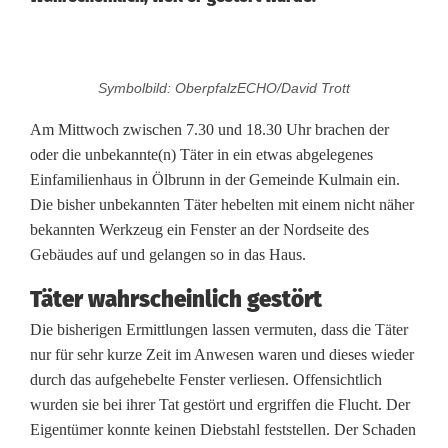
U
Symbolbild: OberpfalzECHO/David Trott
n
Am Mittwoch zwischen 7.30 und 18.30 Uhr brachen der
b
oder die unbekannte(n) Täter in ein etwas abgelegenes
Einfamilienhaus in Ölbrunn in der Gemeinde Kulmain ein.
e
Die bisher unbekannten Täter hebelten mit einem nicht näher
k
bekannten Werkzeug ein Fenster an der Nordseite des
Gebäudes auf und gelangen so in das Haus.
a
n
Täter wahrscheinlich gestört
Die bisherigen Ermittlungen lassen vermuten, dass die Täter
n
nur für sehr kurze Zeit im Anwesen waren und dieses wieder
t
durch das aufgehebelte Fenster verliesen. Offensichtlich
wurden sie bei ihrer Tat gestört und ergriffen die Flucht. Der
e
Eigentümer konnte keinen Diebstahl feststellen. Der Schaden