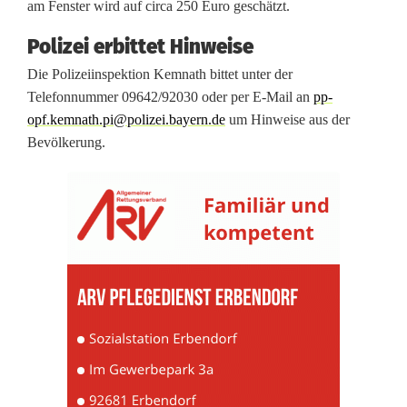
b
am Fenster wird auf circa 250 Euro geschätzt.
r
Polizei erbittet Hinweise
e
Die Polizeiinspektion Kemnath bittet unter der
Telefonnummer 09642/92030 oder per E-Mail an
pp-
c
opf.kemnath.pi@polizei.bayern.de
um Hinweise aus der
h
Bevölkerung.
e
n
i
n
E
i
n