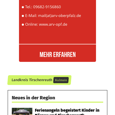
f
a
m
i
l
i
e
n
h
Landkreis Tirschenreuth
Kulmain
a
Neues in der Region
u
s
Ferienangeln begeistert Kinder in