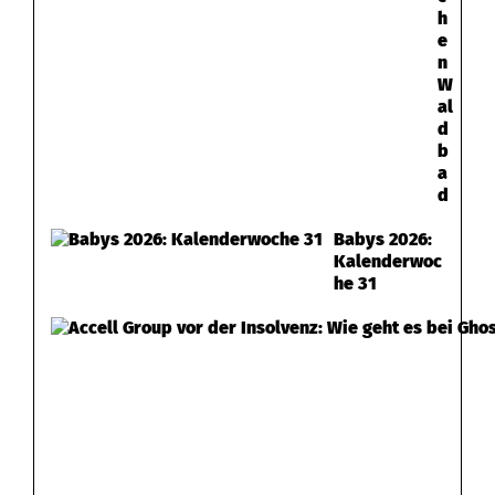
h
e
n
W
al
d
b
a
d
Babys 2026:
Kalenderwoc
he 31