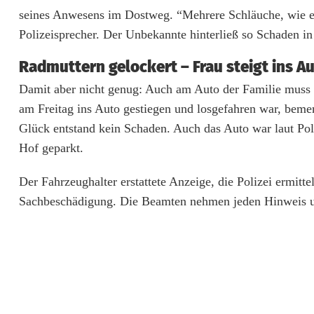
b
seines Anwesens im Dostweg. “Mehrere Schläuche, wie e
e
Polizeisprecher. Der Unbekannte hinterließ so Schaden i
k
Radmuttern gelockert – Frau steigt ins A
a
Damit aber nicht genug: Auch am Auto der Familie muss 
n
am Freitag ins Auto gestiegen und losgefahren war, bemer
Glück entstand kein Schaden. Auch das Auto war laut Pol
n
Hof geparkt.
t
Der Fahrzeughalter erstattete Anzeige, die Polizei ermitte
e
Sachbeschädigung. Die Beamten nehmen jeden Hinweis u
r
s
c
h