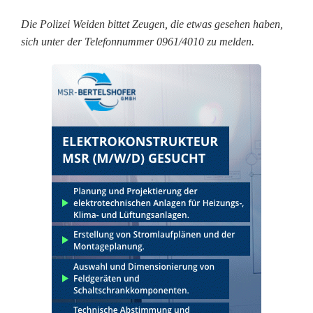
n
Die Polizei Weiden bittet Zeugen, die etwas gesehen haben,
sich unter der Telefonnummer 0961/4010 zu melden.
n
t
e
r
s
c
h
n
e
i