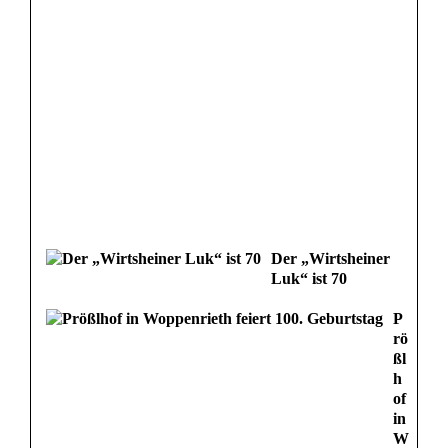
Der „Wirtsheiner
Luk“ ist 70
P
rö
ßl
h
of
in
W