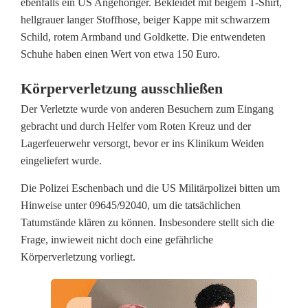
r
ebenfalls ein US Angehöriger. Bekleidet mit beigem T-Shirt,
hellgrauer langer Stoffhose, beiger Kappe mit schwarzem
s
Schild, rotem Armband und Goldkette. Die entwendeten
Schuhe haben einen Wert von etwa 150 Euro.
t
i
Körperverletzung ausschließen
e
Der Verletzte wurde von anderen Besuchern zum Eingang
gebracht und durch Helfer vom Roten Kreuz und der
h
Lagerfeuerwehr versorgt, bevor er ins Klinikum Weiden
l
eingeliefert wurde.
t
Die Polizei Eschenbach und die US Militärpolizei bitten um
Hinweise unter 09645/92040, um die tatsächlichen
S
Tatumstände klären zu können. Insbesondere stellt sich die
c
Frage, inwieweit nicht doch eine gefährliche
Körperverletzung vorliegt.
h
w