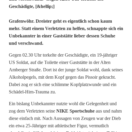
Geschädigte, [&hellip;]
U
Grafenwöhr. Dreister geht es eigentlich schon kaum
mehr. Statt einem Verletzten zu helfen, schnappte sich ein
n
Unbekannter in einer Gaststätte lieber dessen Schuhe
und verschwand.
b
e
Gegen 02.30 Uhr torkelte der Geschädigte, ein 19-jähriger
US Soldat, auf die Toilette einer Gaststätte in der Alten
k
Amberger Straße. Dort ist der junge Soldat wohl, dank seines
a
Alkoholpegels, mit dem Kopf gegen das Pissoir gekracht.
Dabei zog er sich eine schlimme Kopfplatzwunde und ein
n
Schädel-Hirn-Trauma zu.
n
Ein bislang Unbekannter nutzte wohl die Gelegenheit und
t
zog dem Verletzten seine
NIKE Sportschuhe
aus und nahm
diese einfach mit. Nach Aussagen von Zeugen war der Dieb
e
ein etwa 25-Jähriger mit athletischer Figur, vermutlich