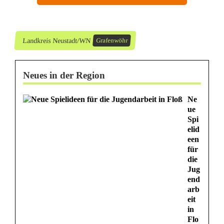
d
i
Landkreis Neustadt/WN
Grafenwöhr
e
S
Neues in der Region
c
Ne
h
ue
Spi
u
elid
een
h
für
die
e
Jug
end
arb
eit
in
Flo