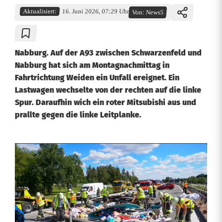
Aktualisiert:
16. Juni 2026, 07:29 Uhr
Von:
News5
Nabburg. Auf der A93 zwischen Schwarzenfeld und
Nabburg hat sich am Montagnachmittag in
Fahrtrichtung Weiden ein Unfall ereignet. Ein
Lastwagen wechselte von der rechten auf die linke
Spur. Daraufhin wich ein roter Mitsubishi aus und
prallte gegen die linke Leitplanke.
U
n
f
a