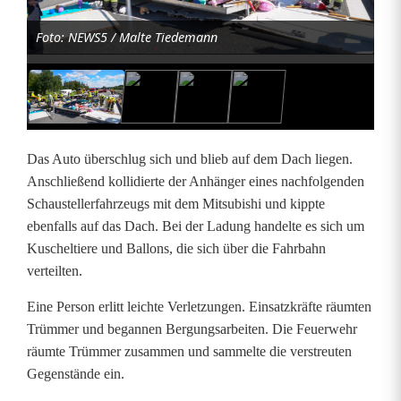
l
Foto: NEWS5 / Malte Tiedemann
l
a
u
f
Das Auto überschlug sich und blieb auf dem Dach liegen.
A
Anschließend kollidierte der Anhänger eines nachfolgenden
Schaustellerfahrzeugs mit dem Mitsubishi und kippte
9
ebenfalls auf das Dach. Bei der Ladung handelte es sich um
3
Kuscheltiere und Ballons, die sich über die Fahrbahn
verteilten.
b
Eine Person erlitt leichte Verletzungen. Einsatzkräfte räumten
e
Trümmer und begannen Bergungsarbeiten. Die Feuerwehr
i
räumte Trümmer zusammen und sammelte die verstreuten
Gegenstände ein.
N