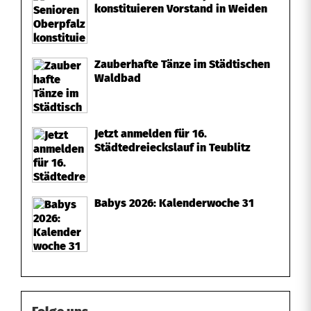
konstituieren Vorstand in Weiden
u
f
Zauberhafte Tänze im Städtischen
F
Waldbad
a
h
Jetzt anmelden für 16.
Städtedreieckslauf in Teublitz
r
b
Babys 2026: Kalenderwoche 31
a
h
n