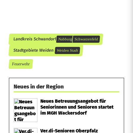
s
u
n
Landkreis Schwandorf
Nabburg
Schwarzenfeld
d
Stadtgebiete Weiden
Weiden Stadt
B
a
Feuerwehr
l
l
Neues in der Region
o
Neues Betreuungsangebot für
Seniorinnen und Senioren startet
n
im MGH Wackersdorf
s
a
Ver.di-Senioren Oberpfalz