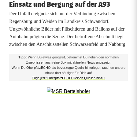
Einsatz und Bergung auf der A93
a
Der Unfall ereignete sich auf der Verbindung zwischen
b
Regensburg und Weiden im Landkreis Schwandorf.
b
Ungewöhnliche Bilder mit Plüschtieren und Ballons auf der
Autobahn prägten die Szene. Der betroffene Abschnitt liegt
u
zwischen den Anschlussstellen Schwarzenfeld und Nabburg.
r
Tipp:
Wenn Du etwas googelst, bekommst Du neben den normalen
g
Ergebnissen auch eine Box mit aktuellen News angezeigt.
Wenn Du OberpfalzECHO als bevorzugte Quelle hinterlegst, tauchen unsere
Inhalte dort häufiger für Dich auf.
:
Füge jetzt OberpfalzECHO Deinen Quellen hinzu!
T
e
d
d
y