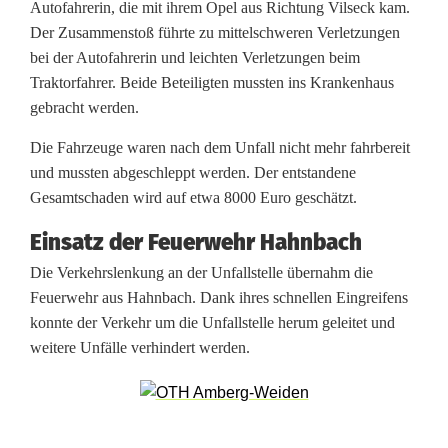
Autofahrerin, die mit ihrem Opel aus Richtung Vilseck kam.
a
Der Zusammenstoß führte zu mittelschweren Verletzungen
bei der Autofahrerin und leichten Verletzungen beim
l
Traktorfahrer. Beide Beteiligten mussten ins Krankenhaus
l
gebracht werden.
i
Die Fahrzeuge waren nach dem Unfall nicht mehr fahrbereit
und mussten abgeschleppt werden. Der entstandene
n
Gesamtschaden wird auf etwa 8000 Euro geschätzt.
H
Einsatz der Feuerwehr Hahnbach
a
Die Verkehrslenkung an der Unfallstelle übernahm die
h
Feuerwehr aus Hahnbach. Dank ihres schnellen Eingreifens
konnte der Verkehr um die Unfallstelle herum geleitet und
n
weitere Unfälle verhindert werden.
b
a
c