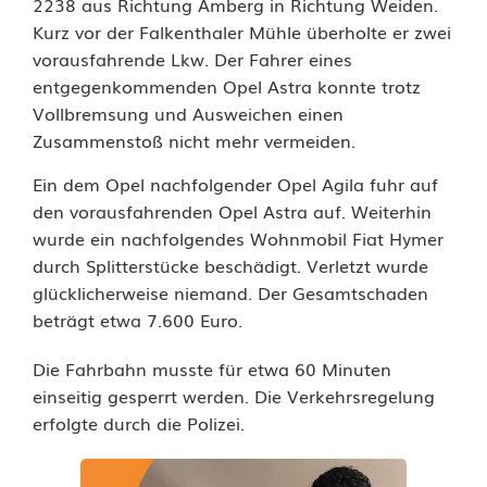
2238 aus Richtung Amberg in Richtung Weiden.
l
Kurz vor der Falkenthaler Mühle überholte er zwei
vorausfahrende Lkw. Der Fahrer eines
m
entgegenkommenden Opel Astra konnte trotz
Vollbremsung und Ausweichen einen
i
Zusammenstoß nicht mehr vermeiden.
t
Ein dem Opel nachfolgender Opel Agila fuhr auf
v
den vorausfahrenden Opel Astra auf. Weiterhin
i
wurde ein nachfolgendes Wohnmobil Fiat Hymer
durch Splitterstücke beschädigt. Verletzt wurde
e
glücklicherweise niemand. Der Gesamtschaden
beträgt etwa 7.600 Euro.
r
F
Die Fahrbahn musste für etwa 60 Minuten
einseitig gesperrt werden. Die Verkehrsregelung
a
erfolgte durch die Polizei.
h