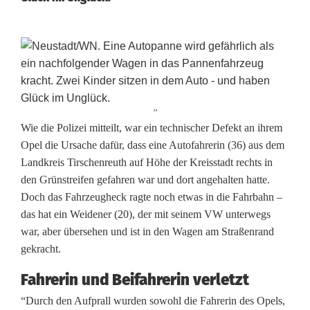
''
A
Wie die Polizei mitteilt, war ein technischer Defekt an ihrem
Opel die Ursache dafür, dass eine Autofahrerin (36) aus dem
u
Landkreis Tirschenreuth auf Höhe der Kreisstadt rechts in
den Grünstreifen gefahren war und dort angehalten hatte.
t
Doch das Fahrzeugheck ragte noch etwas in die Fahrbahn –
o
das hat ein Weidener (20), der mit seinem VW unterwegs
war, aber übersehen und ist in den Wagen am Straßenrand
k
gekracht.
r
Fahrerin und Beifahrerin verletzt
a
“Durch den Aufprall wurden sowohl die Fahrerin des Opels,