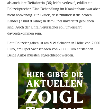
c
als auch ihre Beifahrerin (36) leicht verletzt”, erklärt ein
Polizeisprecher. Eine Behandlung im Krankenhaus war aber
h
nicht notwendig. Ein Glück, dass zumindest die beiden
t
Kinder (7 und 8 Jahre) in dem Opel unverletzt geblieben
sind. Auch der Unfallverursacher soll unversehrt
i
davongekommen sein.
n
Laut Polizeiangaben ist am VW Schaden in Höhe von 7.000
P
Euro, am Opel Sachschaden von 2.000 Euro entstanden.
Beide Autos mussten abgeschleppt werden.
a
n
n
e
n
f