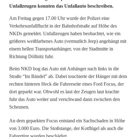
r
Unfallzeugen konnten das Unfallauto beschreiben.
h
Am Freitag gegen 17.00 Uhr wurde der Polizei eine
e
Verkehrsunfallflucht in der Bahnhofstraße auf Höhe des
NKDs gemeldet. Unfallzeugen haben beobachtet, wie ein
b
größeres weißfarbenes Auto (vermutlich Jeep) angehängt mit
l
einem hellen Transportanhänger, von der Stadtmitte in
Richtung Döllnitz fuhr.
i
Beim NKD bog das Auto mit Anhänger nach links in die
c
Straße “Im Bändel” ab. Dabei touchierte der Hänger mit dem
h
rechten hinteren Heck die Fahrerseite eines Ford Focus, der
dort geparkt war. Obwohl es laut der Zeugen laut krachte
e
fuhr das Auto weiter und verschwand dann zwischen den
r
Scheunen.
S
An dem geparkten Focus entstand ein Sachschaden in Höhe
von 3.000 Euro. Die Stoßstange, der Kotflügel als auch die
c
Fahrertüre wurden beschädigt.