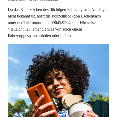
h
Da das Kennzeichen des flüchtigen Fahrzeugs mit Anhänger
a
nicht bekannt ist, hofft die Polizeiinspektion Eschenbach
unter der Telefonnummer 09645/92040 auf Hinweise.
d
Vielleicht ließ jemand etwas von solch einem
e
Fahrzeuggespann abholen oder liefern.
n
b
e
i
U
n
f
a