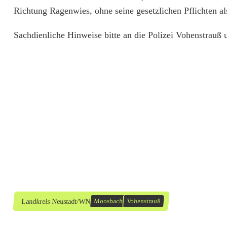
l
Richtung Ragenwies, ohne seine gesetzlichen Pflichten als 
f
Sachdienliche Hinweise bitte an die Polizei Vohenstrau
l
u
c
h
t
n
a
c
h
Landkreis Neustadt/WN
Moosbach
Vohenstrauß
Z