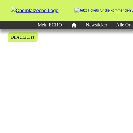
Mein ECHO
Newsticker
Alle Ort
BLAULICHT