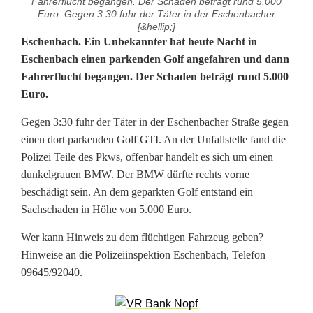
Fahrerflucht begangen. Der Schaden beträgt rund 5.000
Euro. Gegen 3:30 fuhr der Täter in der Eschenbacher
[&hellip;]
U
Eschenbach. Ein Unbekannter hat heute Nacht in
Eschenbach einen parkenden Golf angefahren und dann
n
Fahrerflucht begangen. Der Schaden beträgt rund 5.000
Euro.
f
a
Gegen 3:30 fuhr der Täter in der Eschenbacher Straße gegen
einen dort parkenden Golf GTI. An der Unfallstelle fand die
l
Polizei Teile des Pkws, offenbar handelt es sich um einen
l
dunkelgrauen BMW. Der BMW dürfte rechts vorne
beschädigt sein. An dem geparkten Golf entstand ein
f
Sachschaden in Höhe von 5.000 Euro.
l
Wer kann Hinweis zu dem flüchtigen Fahrzeug geben?
u
Hinweise an die Polizeiinspektion Eschenbach, Telefon
09645/92040.
c
h