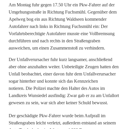
f
Am Montag fuhr gegen 17.50 Uhr ein Pkw-Fahrer auf der
a
Umgehungsstraße in Richtung Fuchsmühl. Gegenüber dem
Apelweg bog ein aus Richtung Waldseen kommender
l
Autofahrer nach links in Richtung Fuchsmühl ein: Der
l
Vorfahrtsberechtigte Autofahrer musste eine Vollbremsung
durchführen und nach rechts in den Straßengraben
v
ausweichen, um einen Zusammenstoß zu verhindern.
e
Der Unfallverursacher fuhr kurz langsamer, anschließend
r
aber ohne anzuhalten weiter. Unbeteiligte Zeugen hatten den
Unfall beobachtet, einer davon fuhr dem Unfallverursacher
u
sogar hinterher und konnte sich das Kennzeichen
r
notieren. Die Polizei machte den Halter des Autos im
Landkreis Wunsiedel ausfindig: Zwar gab er zu am Unfallort
s
gewesen zu sein, war sich aber keiner Schuld bewusst.
a
Der geschädigte Pkw-Fahrer wurde beim Aufprall im
c
Straßengraben leicht verletzt, außerdem entstand an seinem