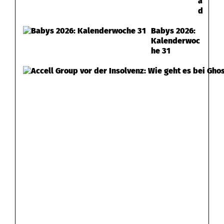
a
d
Babys 2026:
Kalenderwoc
he 31