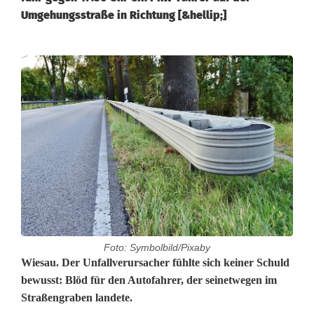
Umgehungsstraße in Richtung [&hellip;]
Foto: Symbolbild/Pixaby
U
Wiesau. Der Unfallverursacher fühlte sich keiner Schuld
bewusst: Blöd für den Autofahrer, der seinetwegen im
n
Straßengraben landete.