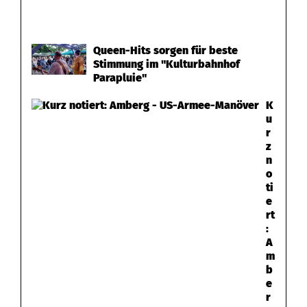
Queen-Hits sorgen für beste
Stimmung im "Kulturbahnhof
Parapluie"
K
u
r
z
n
o
ti
e
rt
:
A
m
b
e
r