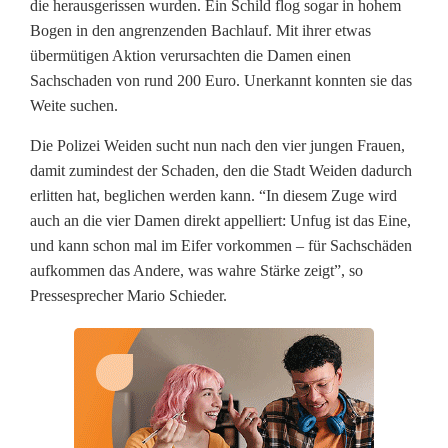
die herausgerissen wurden. Ein Schild flog sogar in hohem
u
Bogen in den angrenzenden Bachlauf. Mit ihrer etwas
übermütigen Aktion verursachten die Damen einen
n
Sachschaden von rund 200 Euro. Unerkannt konnten sie das
Weite suchen.
d
B
Die Polizei Weiden sucht nun nach den vier jungen Frauen,
damit zumindest der Schaden, den die Stadt Weiden dadurch
e
erlitten hat, beglichen werden kann. “In diesem Zuge wird
s
auch an die vier Damen direkt appelliert: Unfug ist das Eine,
und kann schon mal im Eifer vorkommen – für Sachschäden
c
aufkommen das Andere, was wahre Stärke zeigt”, so
Pressesprecher Mario Schieder.
h
ä
d
i