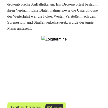
r
drogentypische Auffälligkeiten. Ein Drogenvortest bestätigt
ihren Verdacht. Eine Blutentnahme sowie die Unterbindung
o
der Weiterfahrt war die Folge. Wegen Verstößen nach dem
Sprengstoff- und Straßenverkehrsgesetz wurde der junge
g
Mann angezeigt.
e
n
a
m
S
t
e
u
e
Landkreis Tirschenreuth
Waldsassen