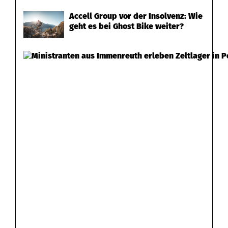
p
Accell Group vor der Insolvenz: Wie
ä
geht es bei Ghost Bike weiter?
c
k