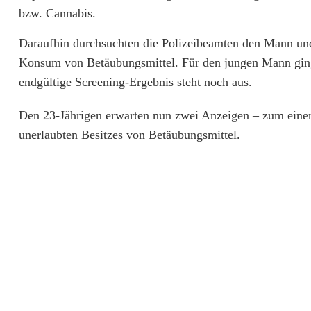
r
bzw. Cannabis.
D
Daraufhin durchsuchten die Polizeibeamten den Mann und
Konsum von Betäubungsmittel. Für den jungen Mann ging 
r
endgültige Screening-Ergebnis steht noch aus.
o
Den 23-Jährigen erwarten nun zwei Anzeigen – zum einen
g
unerlaubten Besitzes von Betäubungsmittel.
e
n
e
i
n
f
l