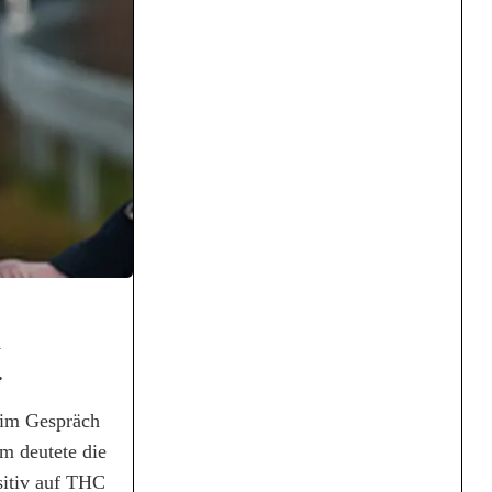
n
s.
s im Gespräch
m deutete die
sitiv auf THC