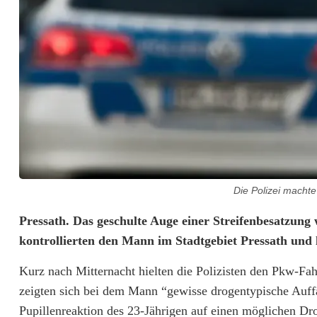
Die Polizei machte
U
Pressath. Das geschulte Auge einer Streifenbesatzun
kontrollierten den Mann im Stadtgebiet Pressath und 
n
Kurz nach Mitternacht hielten die Polizisten den Pkw-Fahr
t
zeigten sich bei dem Mann “gewisse drogentypische Auffäl
e
Pupillenreaktion des 23-Jährigen auf einen möglichen Dro