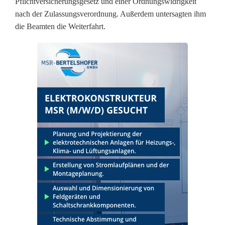
Pflichtversicherungsgesetz und einer Ordnungswidrigkeit
o
nach der Zulassungsverordnung. Außerdem untersagten ihm
die Beamten die Weiterfahrt.
h
n
e
F
ü
h
r
e
r
s
c