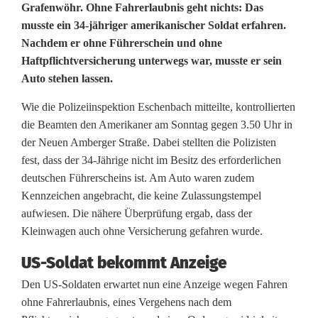
U
Grafenwöhr. Ohne Fahrerlaubnis geht nichts: Das
musste ein 34-jähriger amerikanischer Soldat erfahren.
S
Nachdem er ohne Führerschein und ohne
Haftpflichtversicherung unterwegs war, musste er sein
-
Auto stehen lassen.
S
Wie die Polizeiinspektion Eschenbach mitteilte, kontrollierten
o
die Beamten den Amerikaner am Sonntag gegen 3.50 Uhr in
l
der Neuen Amberger Straße. Dabei stellten die Polizisten
fest, dass der 34-Jährige nicht im Besitz des erforderlichen
d
deutschen Führerscheins ist. Am Auto waren zudem
Kennzeichen angebracht, die keine Zulassungstempel
a
aufwiesen. Die nähere Überprüfung ergab, dass der
t
Kleinwagen auch ohne Versicherung gefahren wurde.
i
US-Soldat bekommt Anzeige
s
Den US-Soldaten erwartet nun eine Anzeige wegen Fahren
ohne Fahrerlaubnis, eines Vergehens nach dem
t