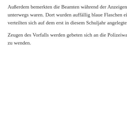
e
Außerdem bemerkten die Beamten während der Anzeigena
w
unterwegs waren. Dort wurden auffällig blaue Flaschen e
verteilten sich auf dem erst in diesem Schuljahr angelegt
ü
t
Zeugen des Vorfalls werden gebeten sich an die Polizei
zu wenden.
e
t
a
n
M
i
t
t