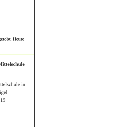
etobt. Heute
ittelschule
telschule in
ügel
019