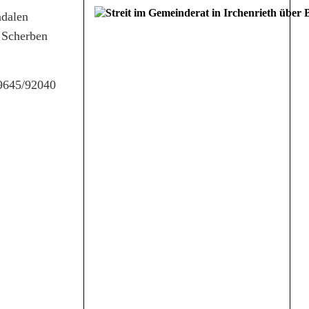
ndalen
e Scherben
09645/92040