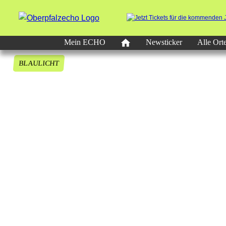
Mein ECHO
Newsticker
Alle Ort
BLAULICHT