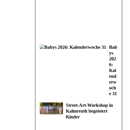
Bab
ys
202
6:
Kal
end
erw
och
e 31
Street-Art-Workshop in
Kalmreuth begeistert
Kinder