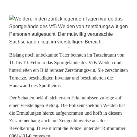
''
V
Bislang noch unbekannte Täter betraten im Tatzeitraum von
11. bis 19. Februar das Sportgelände des VfB Weiden und
a
hinterließen ein Bild reinster Zerstörungswut. Sie zerschnitten
Tornetze, beschädigten Inventar und beschmierten die
n
Hauswand des Sportheims.
d
Der Schaden beläuft sich ersten Erkenntnissen zufolge auf
a
einen vierstelligen Betrag. Die Polizeiinspektion Weiden hat
l
die Ermittlungen hierzu aufgenommen und hofft in diesem
Zusammenhang auch auf Zeugenhinweise aus der
e
Bevölkerung. Diese nimmt die Polizei unter der Rufnummer
0961/401-0 entgegen.