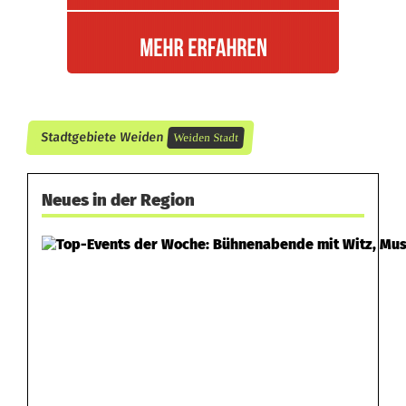
n
d
e
Stadtgebiete Weiden
Weiden Stadt
Neues in der Region