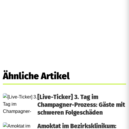
n
d
N
e
u
h
a
Ähnliche Artikel
u
s
[Live-Ticker] 3. Tag im
Champagner-Prozess: Gäste mit
schweren Folgeschäden
Amoktat im Bezirksklinikum: