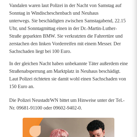
d
Vandalen waren laut Polizei in der Nacht von Samstag auf
Sonntag in Windischeschenbach und Neuhaus
a
unterwegs. Sie beschädigten zwischen Samstagabend, 22.15
l
Uhr, und Sonntagmittag einen in der Dr.-Martin-Luther-
Straße geparkten BMW. Sie verkratzten die Fahrertüre und
e
zerstachen den linken Vorderreifen mit einem Messer. Der
Sachschaden liegt bei 100 Euro.
n
z
In der gleichen Nacht haben unbekannte Täter außerdem eine
Straßenabsperrung am Marktplatz in Neuhaus beschädigt.
i
Laut Polizei richteten sie damit wohl einen Sachschaden von
e
150 Euro an.
h
Die Polizei Neustadt/WN bittet um Hinweise unter der Tel.-
Nr. 09681-91100 oder 09602-9402-0.
e
n
d