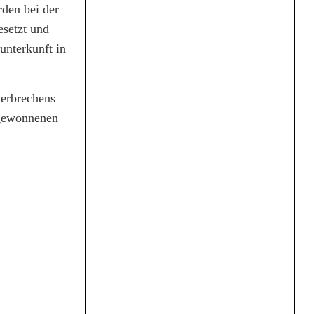
rden bei der
esetzt und
unterkunft in
verbrechens
 gewonnenen