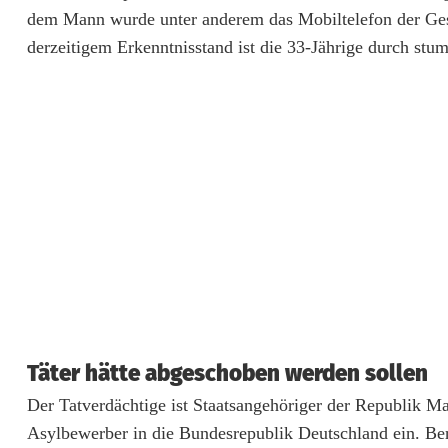
dem Mann wurde unter anderem das Mobiltelefon der Ges
o
derzeitigem Erkenntnisstand ist die 33-Jährige durch st
r
d
f
a
l
l
i
n
R
Täter hätte abgeschoben werden sollen
Der Tatverdächtige ist Staatsangehöriger der Republik Ma
e
Asylbewerber in die Bundesrepublik Deutschland ein. Be
g