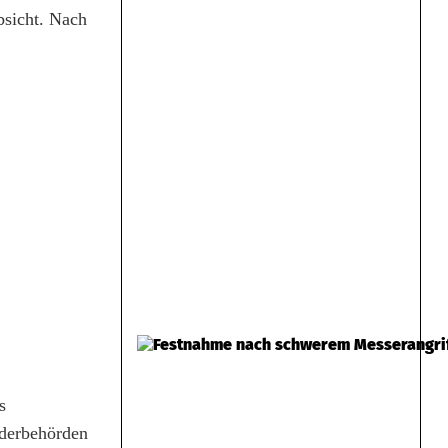
bsicht. Nach
s
nderbehörden