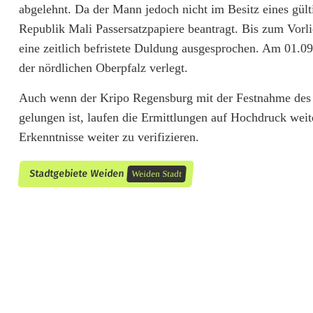
abgelehnt. Da der Mann jedoch nicht im Besitz eines gül
e
Republik Mali Passersatzpapiere beantragt. Bis zum Vorl
eine zeitlich befristete Duldung ausgesprochen. Am 01.
n
der nördlichen Oberpfalz verlegt.
s
Auch wenn der Kripo Regensburg mit der Festnahme des M
b
gelungen ist, laufen die Ermittlungen auf Hochdruck wei
u
Erkenntnisse weiter zu verifizieren.
r
Stadtgebiete Weiden
Weiden Stadt
g
i
n
W
e