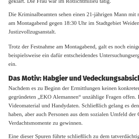
geklärt. Die Frau war im Rotlichtmilieu tätig.
d
Die Kriminalbeamten sehen einen 21-jährigen Mann mit mal
ä
am Montagabend gegen 18:30 Uhr im Stadtgebiet Weiden w
c
Justizvollzugsanstalt.
h
Trotz der Festnahme am Montagabend, galt es noch einig
t
beispielsweise ein dafür entscheidendes Untersuchungse
ein.
i
g
Das Motiv: Habgier und Vedeckungsabsic
e
Nachdem es zu Beginn der Ermittlungen keinen konkreten
gegründeten „EKO Alemannen“ unzählige Fragen offen. D
r
Videomaterial und Handydaten. Schließlich gelang es den
i
haben, aber auch Personen aus dem sozialen Umfeld der G
Verdachtsmomente zu gewinnen.
m
M
Eine dieser Spuren führte schließlich zu dem tatverdächt