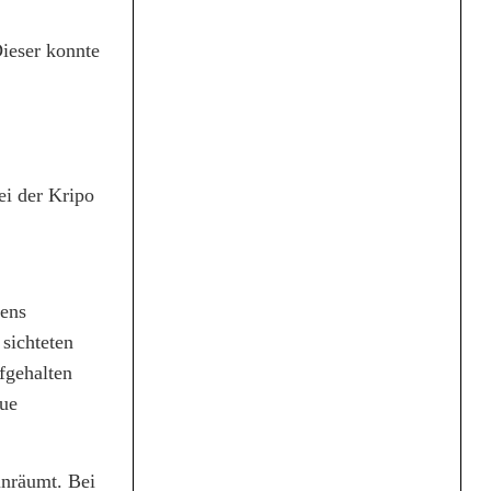
Dieser konnte
ei der Kripo
gens
sichteten
fgehalten
eue
inräumt. Bei