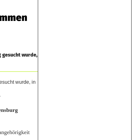
nommen
g gesucht wurde,
y
ensburg
angehörigkeit