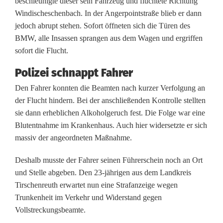
beschleunigte dieser sein Fahrzeug und flüchtete Richtung
g
Windischeschenbach. In der Angerpointstraße blieb er dann
jedoch abrupt stehen. Sofort öffneten sich die Türen des
u
BMW, alle Insassen sprangen aus dem Wagen und ergriffen
n
sofort die Flucht.
g
Polizei schnappt Fahrer
s
Den Fahrer konnten die Beamten nach kurzer Verfolgung an
der Flucht hindern. Bei der anschließenden Kontrolle stellten
j
sie dann erheblichen Alkoholgeruch fest. Die Folge war eine
a
Blutentnahme im Krankenhaus. Auch hier widersetzte er sich
massiv der angeordneten Maßnahme.
g
d
Deshalb musste der Fahrer seinen Führerschein noch an Ort
und Stelle abgeben. Den 23-jährigen aus dem Landkreis
:
Tirschenreuth erwartet nun eine Strafanzeige wegen
F
Trunkenheit im Verkehr und Widerstand gegen
Vollstreckungsbeamte.
a