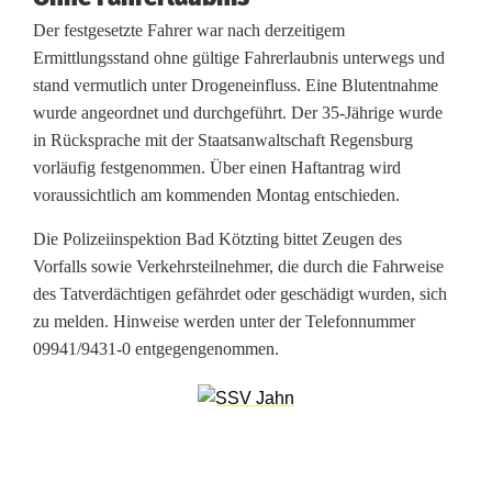
n
Der festgesetzte Fahrer war nach derzeitigem
W
Ermittlungsstand ohne gültige Fahrerlaubnis unterwegs und
stand vermutlich unter Drogeneinfluss. Eine Blutentnahme
a
wurde angeordnet und durchgeführt. Der 35-Jährige wurde
l
in Rücksprache mit der Staatsanwaltschaft Regensburg
vorläufig festgenommen. Über einen Haftantrag wird
d
voraussichtlich am kommenden Montag entschieden.
:
Die Polizeiinspektion Bad Kötzting bittet Zeugen des
3
Vorfalls sowie Verkehrsteilnehmer, die durch die Fahrweise
des Tatverdächtigen gefährdet oder geschädigt wurden, sich
5
zu melden. Hinweise werden unter der Telefonnummer
-
09941/9431-0 entgegengenommen.
J
ä
h