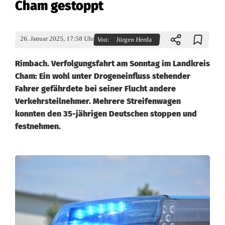
Cham gestoppt
26. Januar 2025, 17:58 Uhr
Von:
Jürgen Herda
Rimbach. Verfolgungsfahrt am Sonntag im Landkreis
Cham: Ein wohl unter Drogeneinfluss stehender
Fahrer gefährdete bei seiner Flucht andere
Verkehrsteilnehmer. Mehrere Streifenwagen
konnten den 35-jährigen Deutschen stoppen und
festnehmen.
V
e
r
f