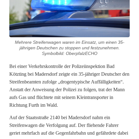
o
l
g
Mehrere Streifenwagen waren im Einsatz, um einen 35-
u
jährigen Deutschen zu stoppen und festzunehmen.
Symbolbild: OberpfalzECHO
n
Bei einer Verkehrskontrolle der Polizeiinspektion Bad
g
Kötzting bei Madersdorf zeigte ein 35-jähriger Deutscher den
s
Streifenbeamten zufolge „drogentypische Auffälligkeiten“.
Anstatt der Anweisung der Polizei zu folgen, trat der Mann
j
aufs Gas und flüchtete mit seinem Kleintransporter in
a
Richtung Furth im Wald.
g
Auf der Staatsstraße 2140 bei Madersdorf nahm ein
Streifenwagen die Verfolgung auf. Der fliehende Fahrer
d
geriet mehrfach auf die Gegenfahrbahn und gefährdete dabei