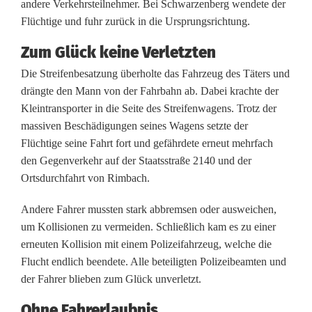
i
andere Verkehrsteilnehmer. Bei Schwarzenberg wendete der
Flüchtige und fuhr zurück in die Ursprungsrichtung.
m
Zum Glück keine Verletzten
B
Die Streifenbesatzung überholte das Fahrzeug des Täters und
a
drängte den Mann von der Fahrbahn ab. Dabei krachte der
y
Kleintransporter in die Seite des Streifenwagens. Trotz der
massiven Beschädigungen seines Wagens setzte der
e
Flüchtige seine Fahrt fort und gefährdete erneut mehrfach
r
den Gegenverkehr auf der Staatsstraße 2140 und der
Ortsdurchfahrt von Rimbach.
i
s
Andere Fahrer mussten stark abbremsen oder ausweichen,
um Kollisionen zu vermeiden. Schließlich kam es zu einer
c
erneuten Kollision mit einem Polizeifahrzeug, welche die
Flucht endlich beendete. Alle beteiligten Polizeibeamten und
h
der Fahrer blieben zum Glück unverletzt.
e
Ohne Fahrerlaubnis