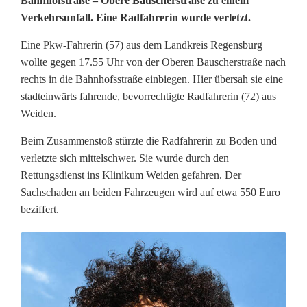
Bahnhofstraße – Obere Bauscherstraße zu einem
e
Verkehrsunfall. Eine Radfahrerin wurde verletzt.
r
Eine Pkw-Fahrerin (57) aus dem Landkreis Regensburg
k
wollte gegen 17.55 Uhr von der Oberen Bauscherstraße nach
rechts in die Bahnhofsstraße einbiegen. Hier übersah sie eine
e
stadteinwärts fahrende, bevorrechtigte Radfahrerin (72) aus
h
Weiden.
r
Beim Zusammenstoß stürzte die Radfahrerin zu Boden und
verletzte sich mittelschwer. Sie wurde durch den
s
Rettungsdienst ins Klinikum Weiden gefahren. Der
u
Sachschaden an beiden Fahrzeugen wird auf etwa 550 Euro
beziffert.
n
f
a
l