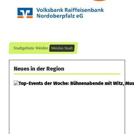
a
h
r
e
Stadtgebiete Weiden
Weiden Stadt
r
Neues in der Region