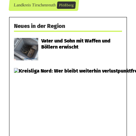
l
Landkreis Tirschenreuth
Plößberg
e
t
Neues in der Region
z
Vater und Sohn mit Waffen und
t
Böllern erwischt
e
n