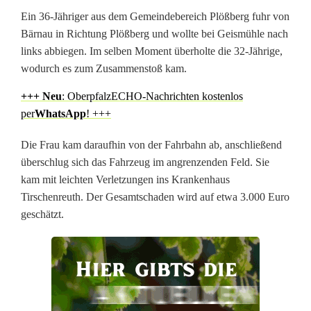
k
Ein 36-Jähriger aus dem Gemeindebereich Plößberg fuhr von
Bärnau in Richtung Plößberg und wollte bei Geismühle nach
e
links abbiegen. Im selben Moment überholte die 32-Jährige,
h
wodurch es zum Zusammenstoß kam.
r
+++ N
eu
: OberpfalzECHO-Nachrichten kostenlos
per
WhatsApp
! +++
s
Die Frau kam daraufhin von der Fahrbahn ab, anschließend
u
überschlug sich das Fahrzeug im angrenzenden Feld. Sie
n
kam mit leichten Verletzungen ins Krankenhaus
Tirschenreuth. Der Gesamtschaden wird auf etwa 3.000 Euro
f
geschätzt.
a
l
l
m