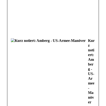
Kur
z
noti
ert:
Am
ber
g -
US-
Ar
mee
-
Ma
növ
er