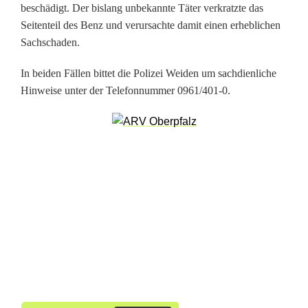
A
beschädigt. Der bislang unbekannte Täter verkratzte das
Seitenteil des Benz und verursachte damit einen erheblichen
u
Sachschaden.
t
In beiden Fällen bittet die Polizei Weiden um sachdienliche
o
Hinweise unter der Telefonnummer 0961/401-0.
u
n
d
g
e
s
t
o