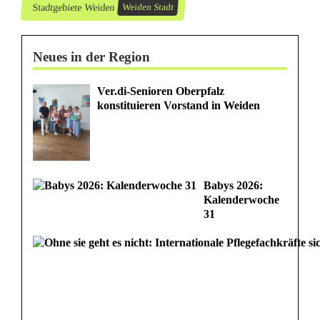
h
Stadtgebiete Weiden
Weiden Stadt
l
Neues in der Region
e
n
Ver.di-Senioren Oberpfalz
konstituieren Vorstand in Weiden
e
s
E
Babys 2026:
-
Kalenderwoche
31
B
i
k
e