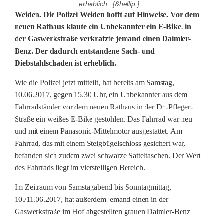
erheblich. [&hellip;]
V
Weiden. Die Polizei Weiden hofft auf Hinweise. Vor dem
neuen Rathaus klaute ein Unbekannter ein E-Bike, in
e
der Gaswerkstraße verkratzte jemand einen Daimler-
Benz. Der dadurch entstandene Sach- und
r
Diebstahlschaden ist erheblich.
k
Wie die Polizei jetzt mitteilt, hat bereits am Samstag,
r
10.06.2017, gegen 15.30 Uhr, ein Unbekannter aus dem
a
Fahrradständer vor dem neuen Rathaus in der Dr.-Pfleger-
Straße ein weißes E-Bike gestohlen. Das Fahrrad war neu
t
und mit einem Panasonic-Mittelmotor ausgestattet. Am
Fahrrad, das mit einem Steigbügelschloss gesichert war,
z
befanden sich zudem zwei schwarze Satteltaschen. Der Wert
t
des Fahrrads liegt im vierstelligen Bereich.
e
Im Zeitraum von Samstagabend bis Sonntagmittag,
s
10./11.06.2017, hat außerdem jemand einen in der
Gaswerkstraße im Hof abgestellten grauen Daimler-Benz