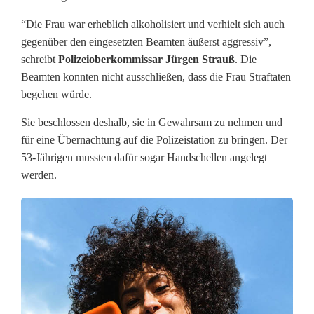
e
“Die Frau war erheblich alkoholisiert und verhielt sich auch
i
gegenüber den eingesetzten Beamten äußerst aggressiv”,
schreibt
Polizeioberkommissar Jürgen Strauß
. Die
n
Beamten konnten nicht ausschließen, dass die Frau Straftaten
begehen würde.
t
l
Sie beschlossen deshalb, sie in Gewahrsam zu nehmen und
für eine Übernachtung auf die Polizeistation zu bringen. Der
i
53-Jährigen mussten dafür sogar Handschellen angelegt
c
werden.
h
h
i
l
f