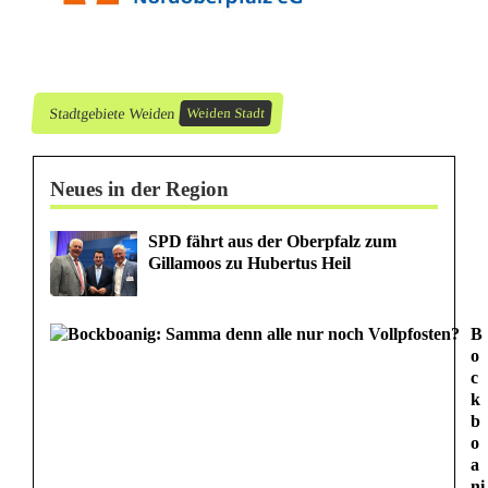
t
a
u
Stadtgebiete Weiden
Weiden Stadt
f
R
Neues in der Region
e
SPD fährt aus der Oberpfalz zum
t
Gillamoos zu Hubertus Heil
t
u
B
o
n
c
k
g
b
o
s
a
ni