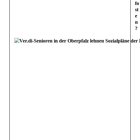
fo
st
e
n
?