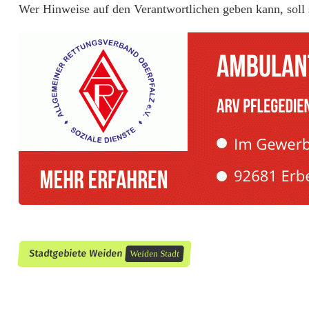
c
Wer Hinweise auf den Verantwortlichen geben kann, soll
h
ä
d
i
g
t
e
A
u
Stadtgebiete Weiden
Weiden Stadt
t
o