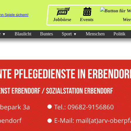
Jobbörse
Events
Wer
e
Blaulicht
Buntes
Sport
Menschen
Politik