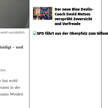
Der neue Blue Devils-
Coach David Metsos
versprüht Zuversicht
und Vorfreude
wohl vorsätzlich.
hädigt – und
chiv.
e hat wohl
esamt in der
nikums Weiden