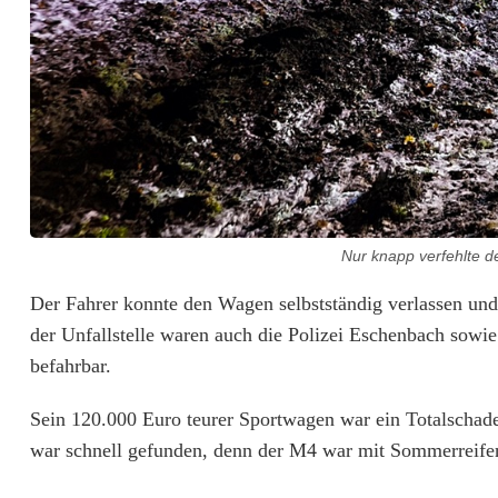
l
s
c
h
a
d
Nur knapp verfehlte 
e
Der Fahrer konnte den Wagen selbstständig verlassen un
n
der Unfallstelle waren auch die Polizei Eschenbach sowie
:
befahrbar.
V
Sein 120.000 Euro teurer Sportwagen war ein Totalschade
e
war schnell gefunden, denn der M4 war mit Sommerreifen
r