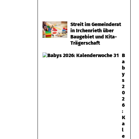
Streit im Gemeinderat
in Irchenrieth über
Baugebiet und Kita-
Trägerschaft
B
a
b
y
s
2
0
2
6
:
K
a
l
e