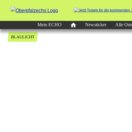
Mein ECHO
Newsticker
Alle Ort
BLAULICHT