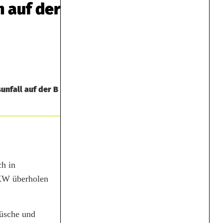
 auf der
nfall auf der B
h in
PKW überholen
Büsche und