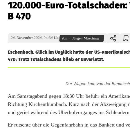
120.000-Euro-Totalschaden: 
B 470
24. November 2024, 04:34 Uhr
Von:
Jürgen Masching
Eschenbach. Glück im Unglück hatte der US-amerikanisc
470: Trotz Totalschadens blieb er unverletzt.
1
Der Wagen kam von der Bundesstr
2
Am Samstagabend gegen 18:30 Uhr befuhr ein Amerikan
0
Richtung Kirchenthumbach. Kurz nach der Abzweigung n
.
und geriet während des Überholvorganges ins Schleudern
0
Er rutschte über die Gegenfahrbahn in das Bankett und v