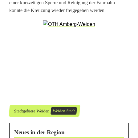
einer kurzzeitigen Sperre und Reinigung der Fahrbahn
i
konnte die Kreuzung wieder freigegeben werden.
s
s
a
c
h
t
e
t
Stadtgebiete Weiden
Weiden Stadt
–
h
Neues in der Region
o