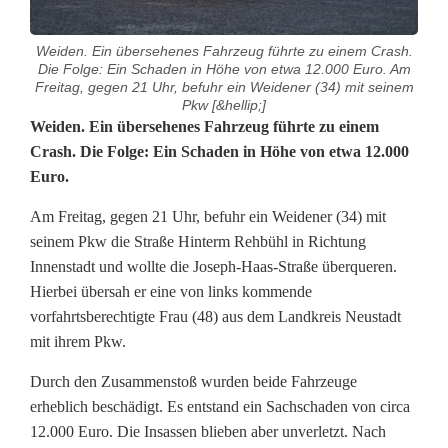
Weiden. Ein übersehenes Fahrzeug führte zu einem Crash.
Die Folge: Ein Schaden in Höhe von etwa 12.000 Euro. Am
Freitag, gegen 21 Uhr, befuhr ein Weidener (34) mit seinem
Pkw [&hellip;]
V
Weiden. Ein übersehenes Fahrzeug führte zu einem
Crash. Die Folge: Ein Schaden in Höhe von etwa 12.000
o
Euro.
r
Am Freitag, gegen 21 Uhr, befuhr ein Weidener (34) mit
f
seinem Pkw die Straße Hinterm Rehbühl in Richtung
Innenstadt und wollte die Joseph-Haas-Straße überqueren.
a
Hierbei übersah er eine von links kommende
h
vorfahrtsberechtigte Frau (48) aus dem Landkreis Neustadt
mit ihrem Pkw.
r
Durch den Zusammenstoß wurden beide Fahrzeuge
t
erheblich beschädigt. Es entstand ein Sachschaden von circa
m
12.000 Euro. Die Insassen blieben aber unverletzt. Nach