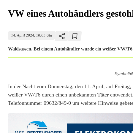
VW eines Autohändlers gestoh
14. April 2024, 10:05 Uhr
Waldsassen. Bei einem Autohändler wurde ein weißer VW/T6 g
V
Symbolbil
W
In der Nacht vom Donnerstag, den 11. April, auf Freitag, 
e
weißer VW/T6 durch einen unbekannten Täter entwendet. E
i
Telefonnummer 09632/849-0 um weitere Hinweise gebete
n
e