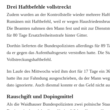
n
Drei Haftbefehle vollstreckt
,
Zudem wurden an der Kontrollstelle wieder mehrere Haftb
D
Rumänen mit Haftbefehl, weil er wegen Hausfriedensbruch
Die Beamten nahmen den Mann fest und mit zur Dienststel
r
für 80 Tage Ersatzfreiheitsstrafe hinter Gitter.
o
Dorthin lieferten die Bundespolizisten allerdings für 89
g
da er gegen das Aufenthaltsgesetz verstoßen hatte. Die S
e
Vollstreckungshaftbefehl.
n
Im Laufe des Mittwochs wird ihm dort für 17 Tage ein 36-
,
hatte ihn zur Fahndung ausgeschrieben, da der Mann wege
dato ignorierte. Auch diesmal konnte er das Geld nicht au
D
o
Rauschgift und Dopingmittel
p
Als die Waidhauser Bundespolizisten zwei polnische Staa