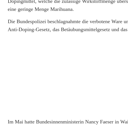
Dopingmittel, welche die zulässige Wirkstoffmenge übe
i
eine geringe Menge Marihuana.
n
Die Bundespolizei beschlagnahmte die verbotene Ware un
g
Anti-Doping-Gesetz, das Betäubungsmittelgesetz und da
:
S
t
r
a
f
t
ä
Im Mai hatte Bundesinnenministerin Nancy Faeser in Wa
t