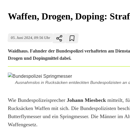
Waffen, Drogen, Doping: Straft
05. Juni 2024, 09:56 Uhr
Waidhaus. Fahnder der Bundespolizei verhafteten am Dienstag 
Drogen und Dopingmittel dabei.
W
Ausnahmslos in Rucksäcken entdeckten Bundespolizisten an de
a
f
Wie Bundespolizeisprecher
Johann Miesbeck
mitteilt, f
Rucksäcken Waffen mit sich. Die Bundespolizisten beschl
f
Butterflymesser und ein Springmesser. Die Männer im Al
e
Waffengesetz.