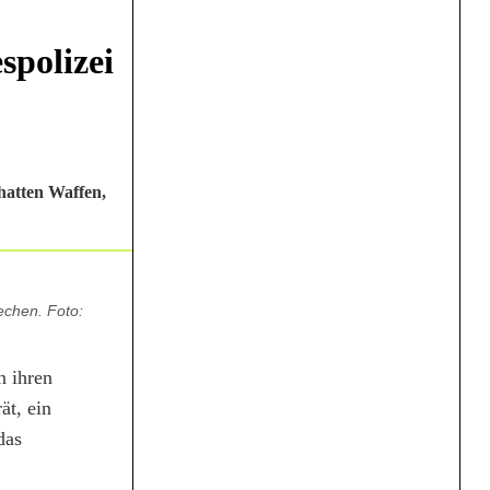
spolizei
hatten Waffen,
echen. Foto:
n ihren
ät, ein
das