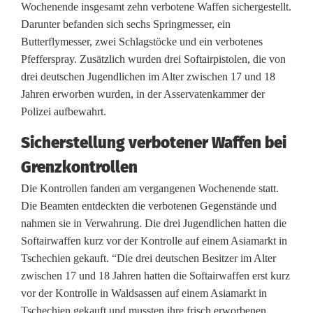
a
Wochenende insgesamt zehn verbotene Waffen sichergestellt.
Darunter befanden sich sechs Springmesser, ein
f
Butterflymesser, zwei Schlagstöcke und ein verbotenes
f
Pfefferspray. Zusätzlich wurden drei Softairpistolen, die von
drei deutschen Jugendlichen im Alter zwischen 17 und 18
e
Jahren erworben wurden, in der Asservatenkammer der
n
Polizei aufbewahrt.
s
Sicherstellung verbotener Waffen bei
c
Grenzkontrollen
h
Die Kontrollen fanden am vergangenen Wochenende statt.
Die Beamten entdeckten die verbotenen Gegenstände und
m
nahmen sie in Verwahrung. Die drei Jugendlichen hatten die
u
Softairwaffen kurz vor der Kontrolle auf einem Asiamarkt in
Tschechien gekauft. “Die drei deutschen Besitzer im Alter
g
zwischen 17 und 18 Jahren hatten die Softairwaffen erst kurz
g
vor der Kontrolle in Waldsassen auf einem Asiamarkt in
Tschechien gekauft und mussten ihre frisch erworbenen