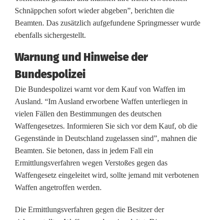
e
Schnäppchen sofort wieder abgeben”, berichten die
l
Beamten. Das zusätzlich aufgefundene Springmesser wurde
ebenfalls sichergestellt.
:
Warnung und Hinweise der
B
Bundespolizei
u
Die Bundespolizei warnt vor dem Kauf von Waffen im
n
Ausland. “Im Ausland erworbene Waffen unterliegen in
vielen Fällen den Bestimmungen des deutschen
d
Waffengesetzes. Informieren Sie sich vor dem Kauf, ob die
e
Gegenstände in Deutschland zugelassen sind”, mahnen die
Beamten. Sie betonen, dass in jedem Fall ein
s
Ermittlungsverfahren wegen Verstoßes gegen das
p
Waffengesetz eingeleitet wird, sollte jemand mit verbotenen
Waffen angetroffen werden.
o
l
Die Ermittlungsverfahren gegen die Besitzer der