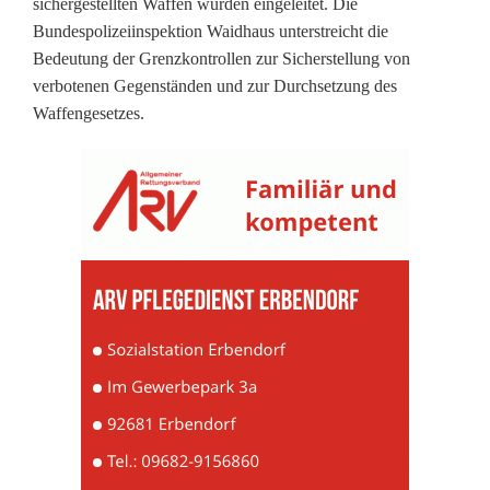
sichergestellten Waffen wurden eingeleitet. Die
i
Bundespolizeiinspektion Waidhaus unterstreicht die
z
Bedeutung der Grenzkontrollen zur Sicherstellung von
verbotenen Gegenständen und zur Durchsetzung des
e
Waffengesetzes.
i
W
a
i
d
h
a
u
s