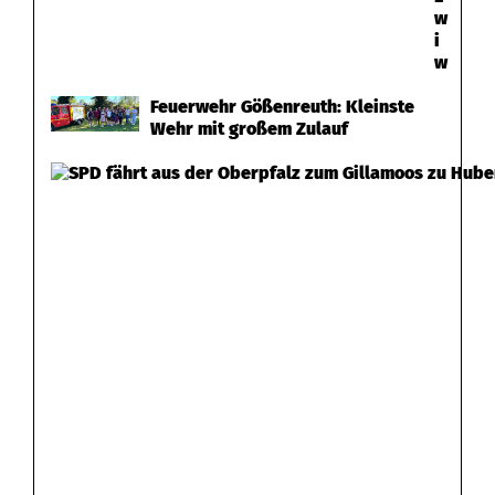
w
i
w
Feuerwehr Gößenreuth: Kleinste
Wehr mit großem Zulauf