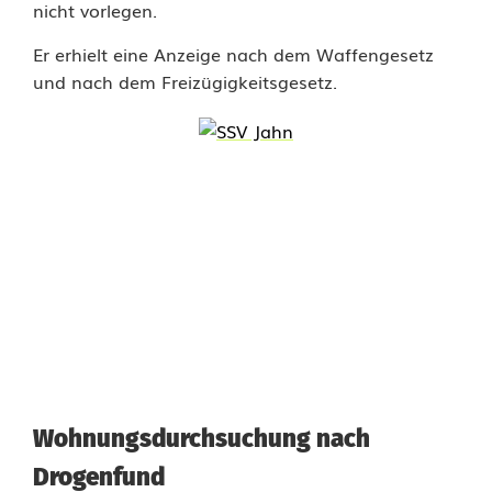
l
nicht vorlegen.
i
Er erhielt eine Anzeige nach dem Waffengesetz
und nach dem Freizügigkeitsgesetz.
z
e
i
b
e
s
c
h
l
Wohnungsdurchsuchung nach
a
Drogenfund