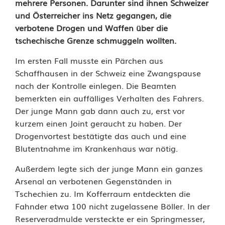
mehrere Personen. Darunter sind ihnen Schweizer
und Österreicher ins Netz gegangen, die
r
verbotene Drogen und Waffen über die
g
tschechische Grenze schmuggeln wollten.
e
Im ersten Fall musste ein Pärchen aus
h
Schaffhausen in der Schweiz eine Zwangspause
nach der Kontrolle einlegen. Die Beamten
o
bemerkten ein auffälliges Verhalten des Fahrers.
Der junge Mann gab dann auch zu, erst vor
l
kurzem einen Joint geraucht zu haben. Der
z
Drogenvortest bestätigte das auch und eine
Blutentnahme im Krankenhaus war nötig.
a
l
Außerdem legte sich der junge Mann ein ganzes
Arsenal an verbotenen Gegenständen in
s
Tschechien zu. Im Kofferraum entdeckten die
Fahnder etwa 100 nicht zugelassene Böller. In der
D
Reserveradmulde versteckte er ein Springmesser,