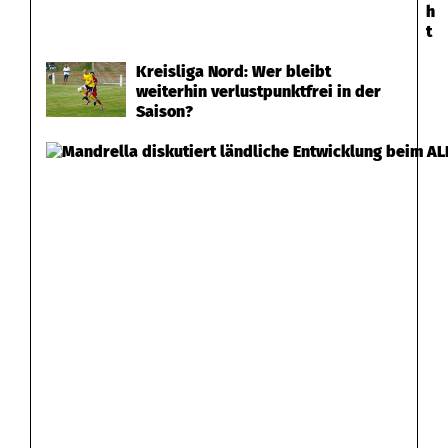
h
t
Kreisliga Nord: Wer bleibt
weiterhin verlustpunktfrei in der
Saison?