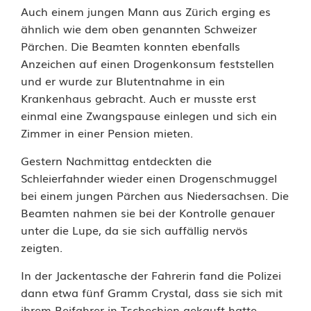
Auch einem jungen Mann aus Zürich erging es
g
ähnlich wie dem oben genannten Schweizer
n
Pärchen. Die Beamten konnten ebenfalls
Anzeichen auf einen Drogenkonsum feststellen
a
und er wurde zur Blutentnahme in ein
h
Krankenhaus gebracht. Auch er musste erst
einmal eine Zwangspause einlegen und sich ein
m
Zimmer in einer Pension mieten.
t
Gestern Nachmittag entdeckten die
W
Schleierfahnder wieder einen Drogenschmuggel
bei einem jungen Pärchen aus Niedersachsen. Die
a
Beamten nahmen sie bei der Kontrolle genauer
f
unter die Lupe, da sie sich auffällig nervös
zeigten.
f
In der Jackentasche der Fahrerin fand die Polizei
e
dann etwa fünf Gramm Crystal, dass sie sich mit
n
ihrem Beifahrer in Tschechien gekauft hatte.