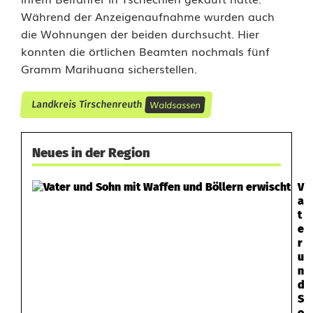
Während der Anzeigenaufnahme wurden auch
u
die Wohnungen der beiden durchsucht. Hier
n
konnten die örtlichen Beamten nochmals fünf
Gramm Marihuana sicherstellen.
d
D
Waldsassen
Landkreis Tirschenreuth
r
o
Neues in der Region
g
V
a
e
t
n
e
r
u
n
d
S
o