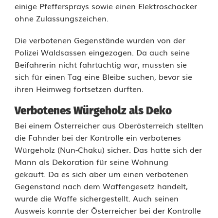
e
einige Pfeffersprays sowie einen Elektroschocker
ohne Zulassungszeichen.
k
o
Die verbotenen Gegenstände wurden von der
Polizei Waldsassen eingezogen. Da auch seine
r
Beifahrerin nicht fahrtüchtig war, mussten sie
a
sich für einen Tag eine Bleibe suchen, bevor sie
ihren Heimweg fortsetzen durften.
t
Verbotenes Würgeholz als Deko
i
Bei einem Österreicher aus Oberösterreich stellten
o
die Fahnder bei der Kontrolle ein verbotenes
n
Würgeholz (Nun-Chaku) sicher. Das hatte sich der
Mann als Dekoration für seine Wohnung
:
gekauft. Da es sich aber um einen verbotenen
P
Gegenstand nach dem Waffengesetz handelt,
wurde die Waffe sichergestellt. Auch seinen
o
Ausweis konnte der Österreicher bei der Kontrolle